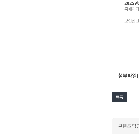
2025년
홈페이지
보현산천
첨부파일(
목록
콘텐츠 담