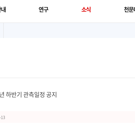
안내
연구
소식
천문
대메뉴
5년 하반기 관측일정 공지
-13