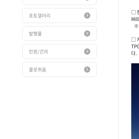
□ 
포토갤러리
Mi
※ 
발행물
□ 
TP
민원/건의
다.
콜로퀴움