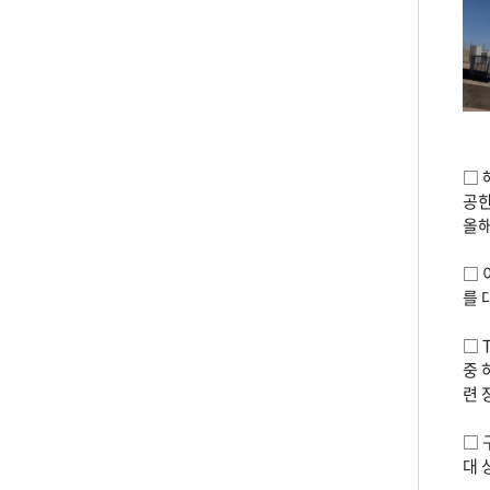
□ 
공한
올해
□ 
를 
□ 
중 
련 
□ 
대 