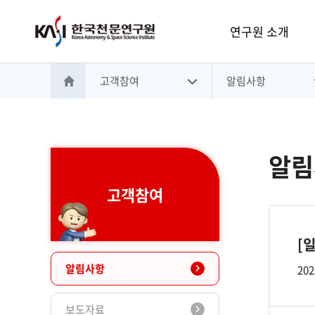
주메뉴
연구원 소개
고객참여
알림사항
홈으로 이동
알림
고객참여
[
알림사항
202
보도자료