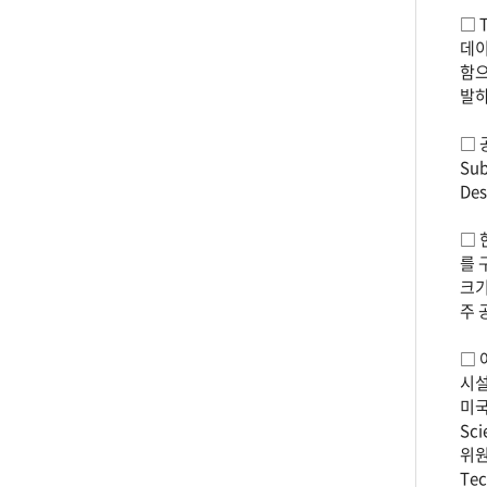
□ 
데이
함으
발하
□ 
Su
De
□ 
를 
크기
주 
□ 
시설로
미국
Sc
위원회
Te