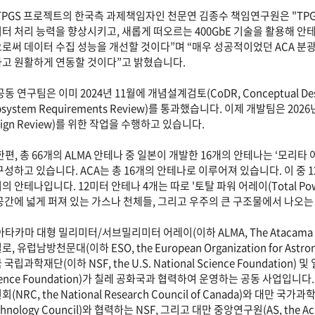
TPGS 프로젝트의 한국측 과제책임자인 천문연 김종수 책임연구원은 "TPG
터 처리 능력을 향상시키고, 새롭게 떠오르는 400GbE 기술을 활용해 안
로써 데이터 수집 성능을 개선할 것이다”며 “매우 성공적이었던 ACA 
고 원활하게 연동할 것이다”고 밝혔습니다.
공동 연구팀은 이미 2024년 11월에 개념설계검토(CoDR, Conceptual Des
bsystem Requirements Review)를 통과했습니다. 이제 개발팀은 2026
sign Review)를 위한 작업을 수행하고 있습니다.
한편, 총 66개의 ALMA 안테나 중 일본이 개발한 16개의 안테나는 ‘모리타
구성하고 있습니다. ACA는 총 16개의 안테나로 이루어져 있습니다. 이 중 
의 안테나입니다. 12미터 안테나 4개는 따로 '토탈 파워 어레이(Total Powe
공간에 넓게 퍼져 있는 가스나 천체들, 그리고 우주의 큰 구조물에서 나오는
아타카마 대형 밀리미터/서브밀리미터 어레이(이하 ALMA, The Atacama Large 
, 유럽남방천문대(이하 ESO, the European Organization for Astronomi
 국립과학재단(이하 NSF, the U.S. National Science Foundation) 
ience Foundation)가 칠레 공화국과 협력하여 운영하는 공동 사업입니
(NRC, the National Research Council of Canada)와 대만 국가과학
chnology Council)와 협력하는 NSF, 그리고 대만 중앙연구원(AS, the 