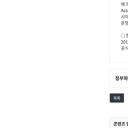
에 
Ass
시아
운영
□ 
20
공식
첨부파
목록
콘텐츠 