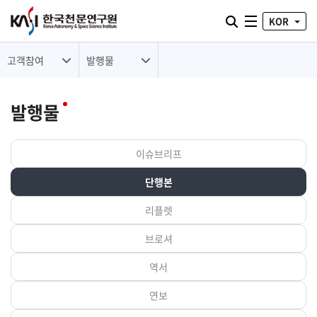
통합검색 열기
KOR
전체메뉴
고객참여
발행물
발행물
이슈브리프
단행본
리플렛
브로셔
역서
연보