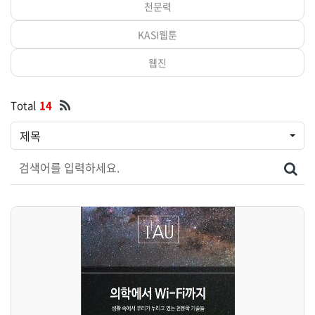
천문력
KASI웹툰
웹진
Total
14
제목
검색어를 입력하세요
검색