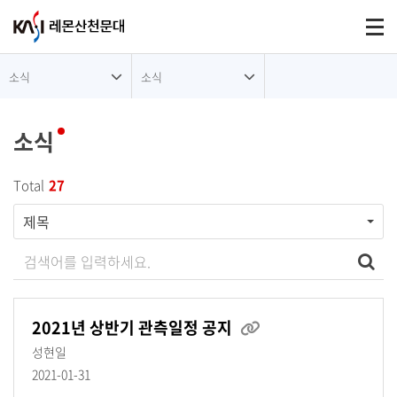
대메뉴
Togg
소식
소식
소식
Total
27
제목
검색어를 입력하세요
검색
2021년 상반기 관측일정 공지
성현일
2021-01-31