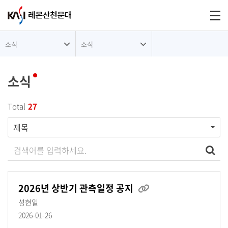
대메뉴
Togg
소식
소식
소식
Total
27
제목
검색어를 입력하세요
검색
2026년 상반기 관측일정 공지
성현일
2026-01-26