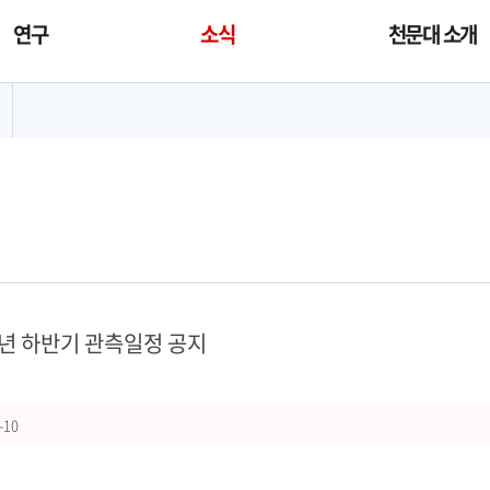
연구
소식
천문대 소개
대메뉴
7년 하반기 관측일정 공지
-10