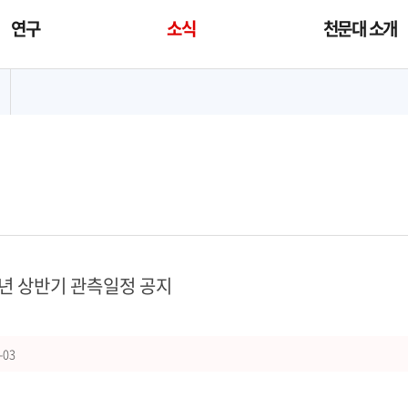
연구
소식
천문대 소개
대메뉴
8년 상반기 관측일정 공지
-03