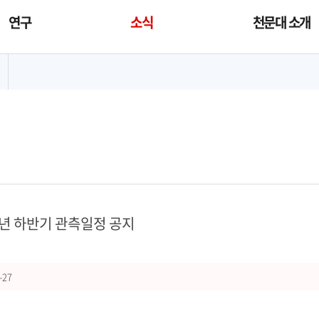
연구
소식
천문대 소개
대메뉴
4년 하반기 관측일정 공지
-27