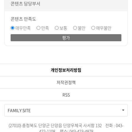
콘텐츠 담당부서
콘텐츠 만족도
매우만족
만족
보통
불만
매우불만
평가
개인정보처리방침
저작권정책
RSS
FAMILY SITE
(27010) 충청북도 단양군 단양읍 단양우체국 사서함 132 전화 : 043-
422-1108, 팩스: 043-423-4878