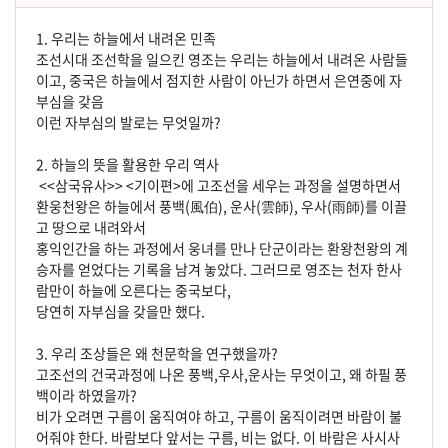
1. 우리는 하늘에서 내려온 민족
조선시대 조선학을 일으킨 영조는 우리는 하늘에서 내려온 사람들
이고, 중국은 하늘에서 점지한 사람이 아닌가 하면서 은연중에 자
부심을 갖음
이런 자부심의 발로는 무엇일까?
2. 하늘의 뜻을 활용한 우리 역사
<<삼국유사>> <기이편>에 고조선을 세우는 과정을 설명하면서
환웅천왕은 하늘에서 풍백(風伯), 운사(雲師), 우사(雨師)를 이끌
고 땅으로 내려와서
홍익인간을 하는 과정에서 웅녀를 만나 단군이라는 환왕천왕의 계
승자를 얻었다는 기록을 남겨 놓았다. 그러므로 영조는 천자 한사
람만이 하늘에 오른다는 중국보다,
당연히 자부심을 갖을만 했다.
3. 우리 조상들은 왜 천문학을 연구했을까?
고조선의 건국과정에 나온 풍백,우사,운사는 무엇이고, 왜 하필 풍
백이라 하였을까?
비가 오려면 구름이 움직여야 하고, 구름이 움직이려면 바람이 불
어줘야 한다. 바람보다 앞서는 구름, 비는 없다. 이 바람은 사시사