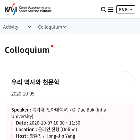
ENG
Toggle naviga
검색
Activity
Colloquium
Colloquium
우리 역사와 천문학
2020-10-05
Speaker :
복기대 (인하대학교) / Gi Dae Bok (Inha
University)
Date :
2020-10-07 10:30 ~ 11:30
Location :
온라인 진행 (Online)
Host :
양홍진 / Hong-Jin Yang