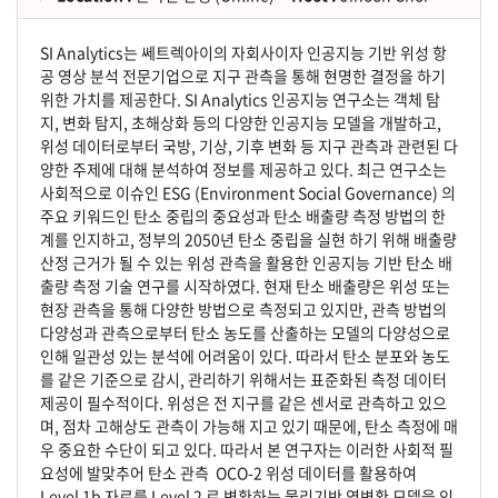
SI Analytics는 쎄트렉아이의 자회사이자 인공지능 기반 위성 항
공 영상 분석 전문기업으로 지구 관측을 통해 현명한 결정을 하기
위한 가치를 제공한다. SI Analytics 인공지능 연구소는 객체 탐
지, 변화 탐지, 초해상화 등의 다양한 인공지능 모델을 개발하고,
위성 데이터로부터 국방, 기상, 기후 변화 등 지구 관측과 관련된 다
양한 주제에 대해 분석하여 정보를 제공하고 있다. 최근 연구소는
사회적으로 이슈인 ESG (Environment Social Governance) 의
주요 키워드인 탄소 중립의 중요성과 탄소 배출량 측정 방법의 한
계를 인지하고, 정부의 2050년 탄소 중립을 실현 하기 위해 배출량
산정 근거가 될 수 있는 위성 관측을 활용한 인공지능 기반 탄소 배
출량 측정 기술 연구를 시작하였다. 현재 탄소 배출량은 위성 또는
현장 관측을 통해 다양한 방법으로 측정되고 있지만, 관측 방법의
다양성과 관측으로부터 탄소 농도를 산출하는 모델의 다양성으로
인해 일관성 있는 분석에 어려움이 있다. 따라서 탄소 분포와 농도
를 같은 기준으로 감시, 관리하기 위해서는 표준화된 측정 데이터
제공이 필수적이다. 위성은 전 지구를 같은 센서로 관측하고 있으
며, 점차 고해상도 관측이 가능해 지고 있기 때문에, 탄소 측정에 매
우 중요한 수단이 되고 있다. 따라서 본 연구자는 이러한 사회적 필
요성에 발맞추어 탄소 관측 OCO-2 위성 데이터를 활용하여
Level 1b 자료를 Level 2 로 변환하는 물리기반 역변환 모델을 인