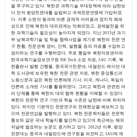
을 추구하고 있다. 북한은 과학기술 우대정책에 따라 남한보
다 먼저 평양천문대를 설립하고 국제천문연맹에 가입하였
다. 이후 소련의 붕괴에 따른 경제적 어려움과 정치적 폐쇄
성으로 인해 북한의 대외관계는 악화되었고, 경제발전을 위
한 과학기술의 필요성이 높아지게 되었다.
지난 2015년 과기
부 남북과학기술 및 학술 협력사업을 계기로 북한의 천문 연
구 현황, 천문관측 장비, 인력, 발행물 등의 자료를 수집하고
정리하는 연구를 수행하였다. 주로 통일부 북한자료센터와
한국과학기술정보연구원 NK Tech 소장 자료, IAU 기록, 북
한출판사 발행 간행물, 중국국가천문대, 네덜란드 레이던 대
학 도서관에 보유한 북한 천문 관련 자료, 북한 중앙통신과
노동신문과 같은 북한 언론매체 기사, 미국, 캐나다, 독일의
언론에 소개된 기사를 활용하였다. 그리고 북한과 관련된 여
러 단체를 통해 북한의 대외 협력 현황을 이해할 수 있었다.
북한의 천문학 연구 기반과 학술 수준은 남한에 비해 뒤처져
있다. 하지만 기본적인 천문연구와 천체현상을 예보하고 있
으며 천문연감을 발행하고 있다. 북한 천문학자들은 천문학
통보와 같은 국내 학술지를 발간하고 있으며 최근에는 해외
저널에 발표하는 논문도 증가하고 있다. 2012년 이후, 평양
천문대는 중국과 네덜란드에 연구원을 파견하고, IAU에 재