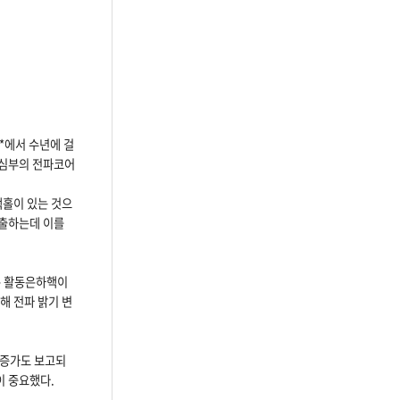
)*에서 수년에 걸
 중심부의 전파코어
랙홀이 있는 것으
분출하는데 이를
젊은 활동은하핵이
해 전파 밝기 변
출 증가도 보고되
이 중요했다.