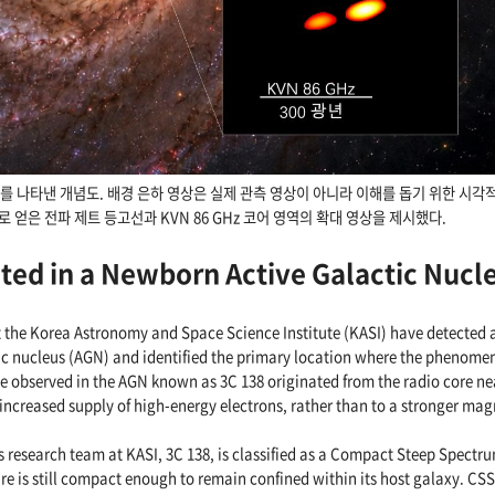
구조를 나타낸 개념도. 배경 은하 영상은 실제 관측 영상이 아니라 이해를 돕기 위한 시각
측으로 얻은 전파 제트 등고선과 KVN 86 GHz 코어 영역의 확대 영상을 제시했다.
ted in a Newborn Active Galactic Nucl
t the Korea Astronomy and Space Science Institute (KASI) have detected 
tic nucleus (AGN) and identified the primary location where the phenome
e observed in the AGN known as 3C 138 originated from the radio core ne
 increased supply of high-energy electrons, rather than to a stronger magn
 research team at KASI, 3C 138, is classified as a Compact Steep Spectr
 is still compact enough to remain confined within its host galaxy. CSS