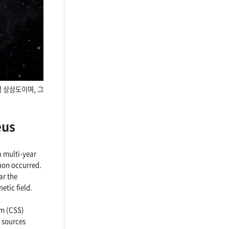
적 상상도이며, 그
eus
a multi-year
non occurred.
ar the
etic field.
um (CSS)
 sources