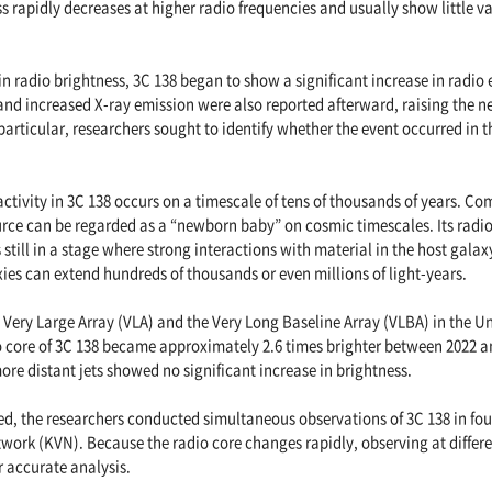
s rapidly decreases at higher radio frequencies and usually show little var
n radio brightness, 3C 138 began to show a significant increase in radio
nd increased X-ray emission were also reported afterward, raising the n
 particular, researchers sought to identify whether the event occurred in t
 activity in 3C 138 occurs on a timescale of tens of thousands of years. C
ource can be regarded as a “newborn baby” on cosmic timescales. Its radio
still in a stage where strong interactions with material in the host galaxy 
axies can extend hundreds of thousands or even millions of light-years.
 Very Large Array (VLA) and the Very Long Baseline Array (VLBA) in the Un
 core of 3C 138 became approximately 2.6 times brighter between 2022 an
re distant jets showed no significant increase in brightness.
ed, the researchers conducted simultaneous observations of 3C 138 in fou
work (KVN). Because the radio core changes rapidly, observing at differ
r accurate analysis.