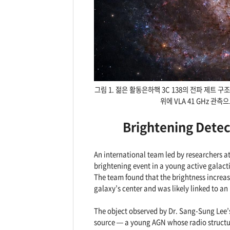
그림 1. 젊은 활동은하핵 3C 138의 전파 제트 
위에 VLA 41 GHz 관
Brightening Detec
An international team led by researchers a
brightening event in a young active galac
The team found that the brightness increas
galaxy’s center and was likely linked to an
The object observed by Dr. Sang-Sung Lee’s
source — a young AGN whose radio structure