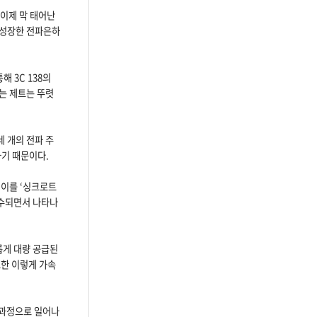
 이제 막 태어난
 성장한 전파은하
통해 3C 138의
있는 제트는 뚜렷
네 개의 전파 주
하기 때문이다.
 이를 ‘싱크로트
 흡수되면서 나타나
롭게 대량 공급된
또한 이렇게 가속
적 과정으로 일어나