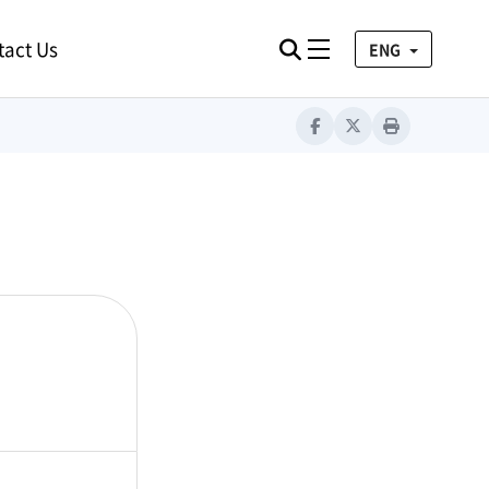
tact Us
검색
Toggle navigation
ENG
Facebook
Twitter
Print