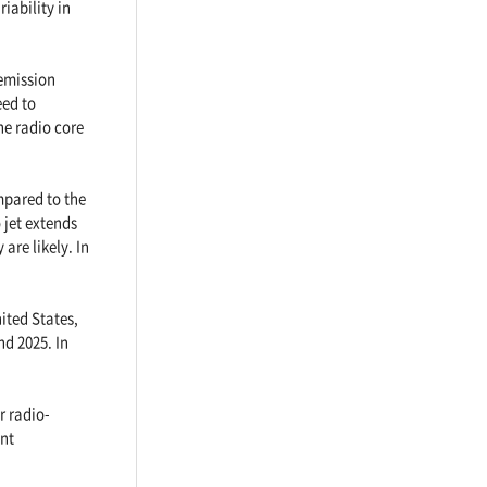
iability in
 emission
eed to
he radio core
ompared to the
 jet extends
are likely. In
ited States,
d 2025. In
r radio-
ent