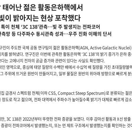
막 태어난 젊은 활동은하핵에서
빛이 밝아지는 현상 포착했다
 특이 천체 ‘3C 138’관측…빛 주 발생지는 전파코어
관측망 등 다주파수 동시관측 성과…우주 진화 이해의 단서
 주도한 국제 공동 연구팀이 젊은 활동은하핵(AGN, Active Galactic Nuclei
위치를 밝혀냈다. 연구진은 이번에 관측한 활동은하핵 ‘3C 138’의 밝기 증가가 은하
기장보다는 고에너지 전자의 공급 증가와 관련이 있다는 사실도 확인했다.
동적인 영역으로, 중심에 태양 질량의 수백만 배에서 수십억 배 질량을 가진 초대질량블
 그 주위에 뜨거운 원반이 만들어지고, 일부 물질은 원반의 위아래 방향으로 빠르게 
 급경사 스펙트럼 천체(이하 CSS, Compact Steep Spectrum)로 분류되는 
을 정도로 작고 젊으며, 전파 대역에서 주파수가 높아질수록 밝기가 대체로 빠르게 감소
, 3C 138은 2022년부터 뚜렷한 전파 증광을 보였다. 이후 감마선 활동과 X선 방
히 증광이 전파코어에서 발생했는지, 또는 먼 제트 구조에서 발생했는지를 확인하는 것