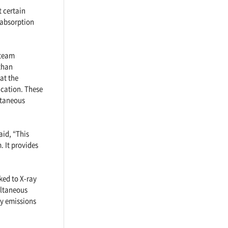
 certain
-absorption
 team
 than
at the
ication. These
ltaneous
aid, “This
 It provides
ked to X-ray
ultaneous
gy emissions