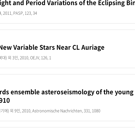
ight and Period Variations of the Eclipsing B
 2011, PASP, 123, 34
New Variable Stars Near CL Auriage
 외 3인, 2010, OEJV, 126, 1
ds ensemble asteroseismology of the young o
910
기에) 외 9인, 2010, Astronomische Nachrichten, 331, 1080