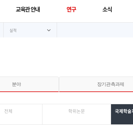
교육관 안내
연구
소식
대메뉴
실적
분야
장기관측과제
전체
학위논문
국제학술지