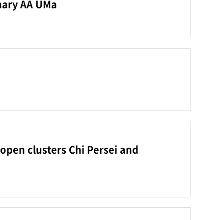
inary AA UMa
pen clusters Chi Persei and