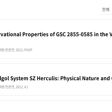
검색어를
전체
vational Properties of GSC 2855-0585 in the Vi
명/천문연, 2012, PASP
lgol System SZ Herculis: Physical Nature and
명/천문연, 2012, AJ