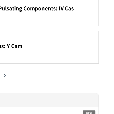
e Pulsating Components: IV Cas
ms: Y Cam
다음
평가