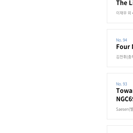
The L
이재우 외 4,
No. 94
Four 
김천휘(충북대)
No. 93
Towar
NGC6
Saesen(벨