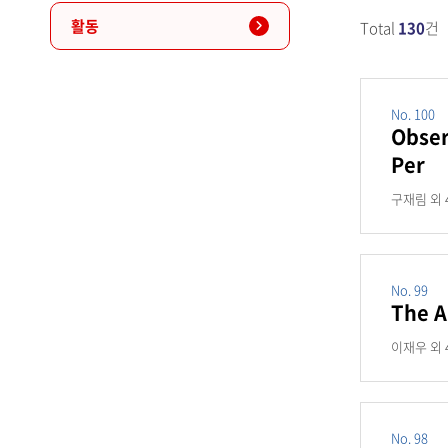
활동
Total
130
건
No. 100
Obser
Per
구재림 외 4
No. 99
The A
이재우 외 4
No. 98