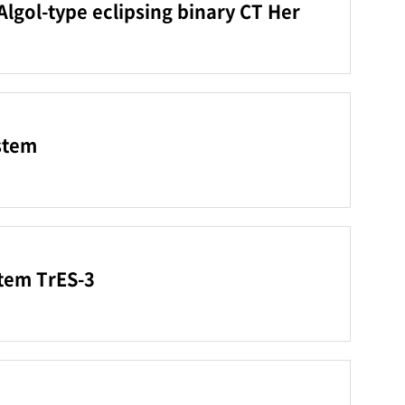
 Algol-type eclipsing binary CT Her
ystem
stem TrES-3