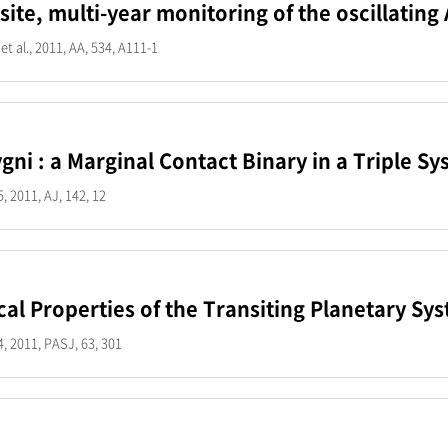
-site, multi-year monitoring of the oscillating
t al., 2011, AA, 534, A111-1
gni : a Marginal Contact Binary in a Triple S
2011, AJ, 142, 12
cal Properties of the Transiting Planetary Sy
 2011, PASJ, 63, 301