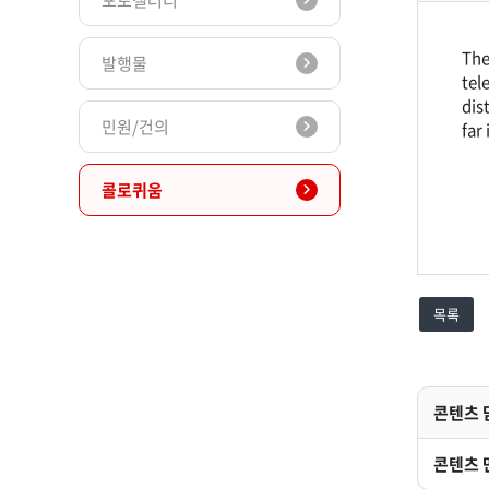
포토갤러리
The
발행물
tel
dis
민원/건의
far
콜로퀴움
목록
콘텐츠 
콘텐츠 