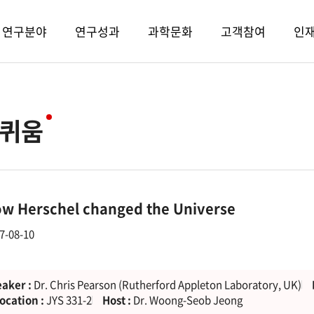
연구분야
연구성과
과학문화
고객참여
인
퀴움
w Herschel changed the Universe
7-08-10
aker :
Dr. Chris Pearson (Rutherford Appleton Laboratory, UK)
ocation :
JYS 331-2
Host :
Dr. Woong-Seob Jeong