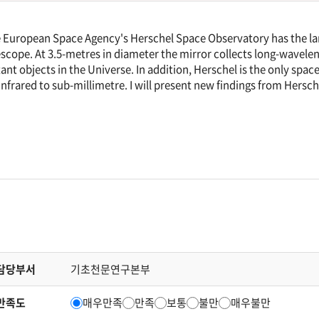
 European Space Agency's Herschel Space Observatory has the large
escope. At 3.5-metres in diameter the mirror collects long-wavele
tant objects in the Universe. In addition, Herschel is the only spa
 infrared to sub-millimetre. I will present new findings from Hersch
담당부서
기초천문연구본부
만족도
매우만족
만족
보통
불만
매우불만