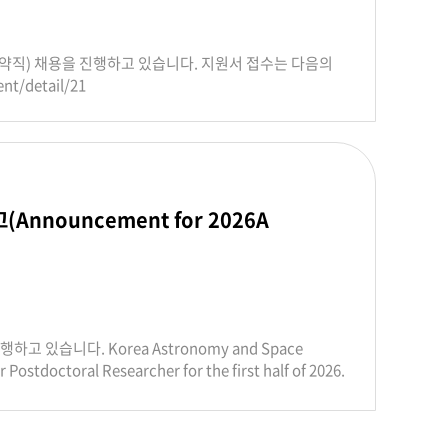
r the LSST Dark Energy Science Collaboration.
or Particle Astrophysics and Cosmology, which hosts
rams at KIPAC include studies of dark energy,
약직) 채용을 진행하고 있습니다. 지원서 접수는 다음의
the physics of inflation, studies of and searches
t/detail/21
of black holes, galaxies, clusters of galaxies, the
s, and other astrophysical sources, and many KIPAC
e Korea Astronomy and Space Science Institute
lic of Korea whose main functions are to operate
ence and to carry out various scientific researches
observations, theoretical studies, and state-of-
nnouncement for 2026A
ng on the support of Rubin Observatory operations
KASI invite you to apply for a 4-year
Stanford, with the possibility of a further two
after a brief training period at SLAC, you will be a
 in a diverse team to operate the Simonyi Survey
standing software scripts and conducting hands-
있습니다. Korea Astronomy and Space
ommon duty of operating the Rubin
 Postdoctoral Researcher for the first half of 2026.
wo years at KIPAC, exploiting the deep
im/announcement/detail/19 Please submit
ined to carry out a program of cutting edge
iry.im/announcement/detail/19
ing to contribute low level remote observing
e choice to work at KASI following an application for