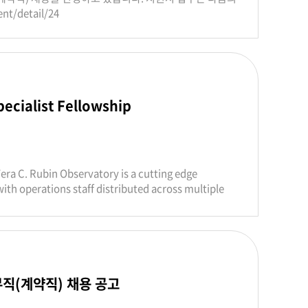
t/detail/24
ecialist Fellowship
era C. Rubin Observatory is a cutting edge
with operations staff distributed across multiple
tory, operated by Stanford University. Rubin
nd Time (LSST) which will be one of the largest
Rubin will enable countless discoveries in almost
s made possible by the team that built the Rubin
ity that Rubin Observatory serves. SLAC was the
tinuing to provide scientific and technical support
직(계약직) 채용 공고
he two labs partnering in Rubin operations (along