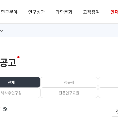
연구분야
연구성과
과학문화
고객참여
인
공고
전체
정규직
박사후연구원
전문연구요원
검
7