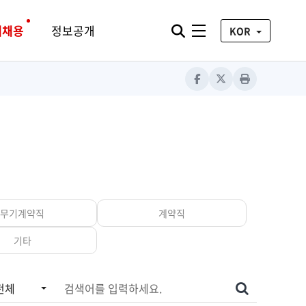
통합검색 열기
재채용
정보공개
전체메뉴
KOR
Facebook
X
Print
무기계약직
계약직
기타
색어를 입력하세요
전체
검색