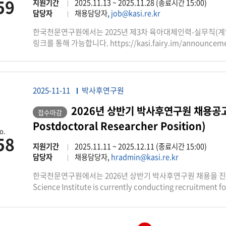
59
with NSF NOIRLab). SLAC is also the host laboratory fo
지원기간
2025.11.13 ~ 2025.11.28 (종료시간 15:00)
SLAC and Stanford are partners in the Kavli Institute f
담당자
채용담당자,
job@kasi.re.kr
a broad program in astrophysics. Existing research prog
한국천문연구원에서는 2025년 제3차 육아대체인력-실무직(계
cosmic dynamics, structure formation, galaxy formation, 
링크를 통해 가능합니다. https://kasi.fairy.im/announcemen
for dark matter, interstellar medium physics, and studies 
Milky Way, stars (including the Sun), extrasolar planet
members are preparing to do science with the LSST. Th
(KASI) is a major research institution in Daejeon, Repub
major facilities for research in astronomy and space sci
2025-11-11
박사후연구원
including studies on the Universe through astronomical 
2026년 상반기 박사후연구원 채용공고(A
the-art instrumentation. KASI and SLAC are collaborati
접수마감
through the Rubin in-kind program. Together, KIPAC and 
Postdoctoral Researcher Position)
o.
postdoctoral research position at Rubin Observatory and 
58
years extension resident at KASI. For the first two years, 
지원기간
2025.11.11 ~ 2025.12.11 (종료시간 15:00)
Rubin “Observing Specialist” resident in Chile, working
담당자
채용담당자,
hradmin@kasi.re.kr
Telescope and LSST Camera, with skills including under
한국천문연구원에서는 2026년 상반기 박사후연구원 채용을 진행하고 
on technical work and image diagnostics, and with a c
Science Institute is currently conducting recruitment for
instrumentation during nighttime. You will then spend t
지원서 접수는 다음의 링크를 통해 가능합니다 : https://kasi.fairy.
understanding of the Rubin system that you will have ga
your application via the following link: https://kasi.fa
astrophysics research with the LSST data (while continu
support). After this initial 4-year term, you will have th