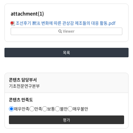
attachment(
1
)
조선후기 曆法 변화에 따른 관상감 제조들의 대응 활동.pdf
Viewer
목록
콘텐츠 담당부서
기초천문연구본부
콘텐츠 만족도
매우만족
만족
보통
불만
매우불만
평가