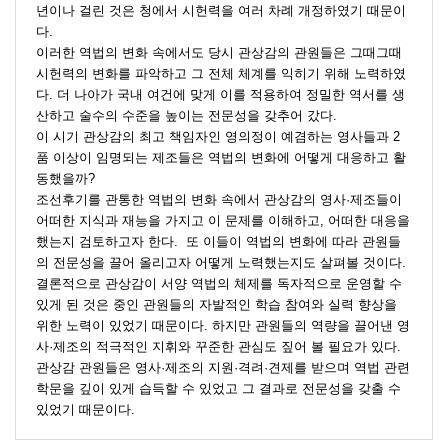
년이나 걸린 것은 청에서 시헌력을 여러 차례 개정하였기 때문이
다. 
이러한 역법의 변화 속에서도 당시 관상감의 관원들은 그때그때 
시헌력의 변화를 파악하고 그 전체 체계를 익히기 위해 노력하였
다. 더 나아가 국내 여건에 맞게 이를 적용하여 정밀한 역서를 생
산하고 술수의 수준을 높이는 전문성을 갖추어 갔다. 
이 시기 관상감의 최고 책임자인 영의정이 예겸하는 영사들과 2
품 이상이 임명되는 제조들은 역법의 변화에 어떻게 대응하고 활
동했을까? 
조선후기를 관통한 역법의 변화 속에서 관상감의 영사·제조들이 
어떠한 지식과 재능을 가지고 이 문제를 이해하고, 어떠한 대응을 
했는지 검토하고자 한다.  또 이들이 역법의 변화에 따라 관원들
의 전문성을 끌어 올리고자 어떻게 노력했는지도 살펴볼 것이다.
결론적으로 관상감이 서양 역법의 체제를 독자적으로 운영할 수 
있게 된 것은 중인 관원들의 자발적인 학습 참여와 실력 향상을 
위한 노력이 있었기 때문이다. 하지만 관원들의 역량을 끌어낸 영
사·제조의 적극적인 지휘와 꾸준한 관심도 짚어 볼 필요가 있다. 
관상감 관원들은 영사·제조의 지원·격려·견제를 받으며 역법 관련 
학문을 깊이 있게 습득할 수 있었고 그 결과로 전문성을 갖출 수 
있었기 때문이다.