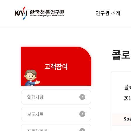
주메뉴
연구원 소개
콜로
고객참여
블
알림사항
201
보도자료
Spe