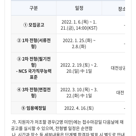
※
구분
일정
장소
2022. 1. 6.(목) ~ 1.
① 모집공고
-
21.(금), 14:00(KST)
② 1차 전형(서류전
2022. 1. 25.(화) ~
-
형)
2.8.(화)
③ 2차 전형(필기전
형)
2022. 2. 19.(토) ~ 2.
대전상공회의
- NCS 국가직무능력
20.(일) 中 1일
표준
④ 3차 전형(면접전
2022. 3. 10.(목) ~ 3.
대전 본원
형)
22.(화) 中 1일
⑤ 임용예정일
2022. 4. 16.(토)
-
가. 지원자가 저조할 경우(2명 미만)에는 접수마감일 다음날에 재
공고를 실시할 수 있으며, 전형별 일정은 순연함
나. 시간과 장소 등 세부내용은 단계별 합격자 발표 시 별도로 안내