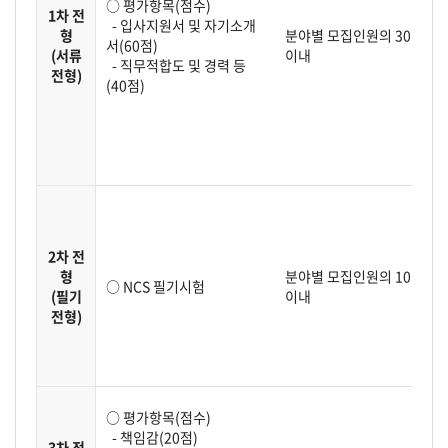
○ 평가항목(점수)
1차 전
- 입사지원서 및 자기소개
형
분야별 모집인원의 30배수
서(60점)
(서류
이내
- 직무적합도 및 경력 등
전형)
(40점)
2차 전
형
분야별 모집인원의 10배수
○ NCS 필기시험
(필기
이내
전형)
○ 평가항목(점수)
- 책임감(20점)
3차 전