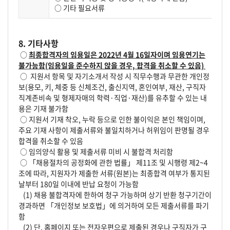
○ 기타 필요서류
8. 기타사항
○
최종합격자의 임용일은 2022년 4월 16일자이며 임용연기는
불가능함(임용일을 준수하지 않을 경우, 합격을 취소할 수 있음)
○
지원서 항목 및 자기소개서 작성 시 직무수행과 무관한 개인정
보(용모, 키, 체중 등 신체조건, 출신지역, 혼인여부, 재산, 구직자
직계존비속 및 형제자매의 학력·직업·재산)를 유추할 수 있는 내
용은 기재 불가함
○ 지원서 기재 착오, 누락 등으로 인한 불이익은 본인 책임이며,
주요 기재 사항이 제출서류와 불일치하거나 허위임이 판명될 경우
합격을 취소할 수 있음
○ 임의양식 활용 및 제출서류 미비 시 불합격 처리함
○ 「채용절차의 공정화에 관한 법률」 제11조 및 시행령 제2~4
조에 따라, 지원자가 제출한 서류(원본)는 최종합격 여부가 통지된
날부터 180일 이내에 반납 요청이 가능함
(1) 채용 불합격자에 한하여 청구 가능하며 상기 반환 청구기간이
경과하면 「개인정보 보호법」에 의거하여 모든 제출서류를 파기
함
(2) 단, 홈페이지 또는 전자우편으로 제출된 경우나 구직자가 구