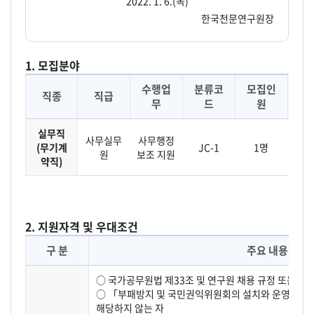
2022. 1. 6.(목)
한국천문연구원장
1. 모집분야
수행업
분류코
모집인
직종
직급
근
무
드
원
실무직
사무실무
사무행정
(무기계
JC-1
1명
대
원
보조 지원
약직)
2. 지원자격 및 우대조건
구 분
주요 내용
○ 국가공무원법 제33조 및 연구원 채용 규정 또는 이
○ 「부패방지 및 국민권익위원회의 설치와 운영에 관한
해당하지 않는 자