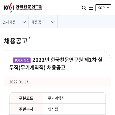
통합검색 열기
KOR
전체메뉴
인재채용
채용공고
채용공고
2022년 한국천문연구원 제1차 실
무기계약직
무직(무기계약직) 채용공고
2022-01-13
구분코드
무기계약직
주관부서
인사팀