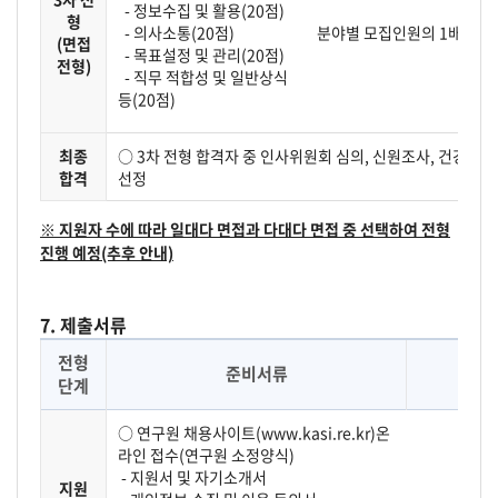
- 정보수집 및 활용(20점)
형
- 의사소통(20점)
분야별 모집인원의 1배수
(면접
- 목표설정 및 관리(20점)
전형)
- 직무 적합성 및 일반상식
등(20점)
최종
○ 3차 전형 합격자 중 인사위원회 심의, 신원조사, 건강검
합격
선정
※ 지원자 수에 따라 일대다 면접과 다대다 면접 중 선택하여 전형
진행 예정(추후 안내)
7. 제출서류
전형
준비서류
단계
○ 연구원 채용사이트(www.kasi.re.kr)온
라인 접수(연구원 소정양식)
- 지원서 및 자기소개서
지원