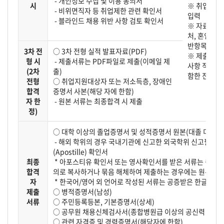
- 개인정보 수집 및 이용 동의서
시
※ 취업지원
- 비위면직자 등 취업제한 관련 확인서
입력
- 블라인드 채용 위반 사항 검토 확인서
※ 자료 제출 
처, 혼인여부
반항목이 표
3차 전
○ 3차 전형 실적 발표자료(PDF)
※ 제출서류
형 시
- 제출서류는 PDF파일로 제출(이메일 제
사항 적용을
(2차
출)
함한 전 전
전형
○ 취업지원대상자 또는 저소득층, 장애인
합격
증명서 사본(해당 자에 한함)
자 한
- 원본 서류는 최종합격 시 제출
정)
○ 대학 이상의 졸업증명서 및 성적증명서 원본(대졸 미만의
- 해외 학위의 경우 국내기관에 신고한 외국학위 신고필증
(Apostille) 확인서
최종
* 아포스티유 확인서 또는 영사확인서를 받은 서류는 원본으
합격
의로 복사하거나 묶음 해체하여 제출하는 경우에는 원본으로
자
* 한국어/영어 외 언어로 작성된 서류는 공증받은 한글(영어
제출
○ 병적증명서(남성)
서류
○ 주민등록등본, 기본증명서(상세)
○ 공무원 채용신체검사서(종합병원급 이상의 공신력 있는 
○ 관련 자격증 및 경력증명서(해당자에 한함)