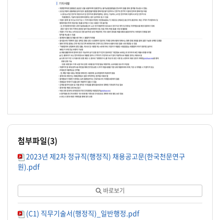
2023년 한국천문연구원 제2차 정규직(행정직) 채용공고
21세기 우주시대를 선도하는 최고 수준의 [한국천문연구원]에서 창의적이
2023.9.1.
한국천문연구원장
첨부파일(
3
)
1. 채용 분야
2023년 제2차 정규직(행정직) 채용공고문(한국천문연구
직종
분류코드
모집분야
상세분야
채용(예정)인원
임용(예정)일
원).pdf
정규직(행정직)
C1
일반행정
일반행정
2명
23.12.16.
※ 코로나19 확산 등 채용 일정 상 진행 상황에 따라 임용예정시기 변경 
지원자격
바로보기
구분
주요 내용
국가공무원법 제 33조 및 연구원 채용 규정 또는 이에 준하는 
(C1) 직무기술서(행정직)_일반행정.pdf