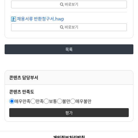
[부패방지 및 국민권익위원회의 설치와 운영에 관한 법률] 제8
바로보기
-[부패방지 및 국민권익위원회의 설치와 운영에 관한 법률] 제8
해외여행에 결격사유가 없는 자(병역의무대상자의 경우 병역 필
채용서류 반환청구서.hwp
학력, 연령, 성별, 국적 제한 없음(단, 연구원 정년인 61세 미만
임용(예정)일 이내에 입원이 가능한 자
바로보기
지원자격
공인어학시험 성적이 아래에 해당하는 자
-TOEIC 750점 이상, TOEFL(CBT 213점 이상, IBT 85점 이상),
※정기시험 성적만 인정되며, 주관기관 외 타 기관 시험 불인정
목록
※접수 마감일 기준으로 최근 2년 이내 성적만 인정(단, 인사
*인사혁신처 사이버국가고시센터를 통해 어학능력검정시험 자체
※외국인 직원 대응을 위하여 영어 성적 확인(현재 연구원 내 외국
취업지원대상자, 장애인 대상자 우대
우대조건
콘텐츠 담당부서
* 단, 관련법(국가유공자법 제 31조 제 3항)에 의거, 법정
우대사항(가점항목)
콘텐츠 만족도
구분
가점 및 우대 기준
[국가유공자 등 예우 및 지원에 관한 법률] 제31조 
매우만족
만족
보통
불만
매우불만
취업지원 대상자
[국가유공자 등 예우 및 지원에 관한 법률] 제31조 
장애인 및 저소득층
서류전형 시 반영
평가
※ 만점의 40퍼센트 미만 시 미적용
※ 단, 관련 법(국가유공자법 제31조 제3항)에 의거, 법정가점을 받아
※ 가점계산 방법 : 법정가점, 선택가점(장애인, 저소득층, 여성과학기술인
전형절차 및 일정
개인정보처리방침