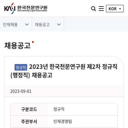
통합검색 열기
KOR
전체메뉴
인재채용
채용공고
채용공고
2023년 한국천문연구원 제2차 정규직
정규직
(행정직) 채용공고
2023-09-01
구분코드
정규직
주관부서
인재경영팀