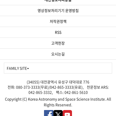
구분
일정
비고
1. 모집공고
2023.09.01.(금)~2023.09.18.(월)
15일 
영상정보처리기기 운영방침
2. 지원서 적격성 검토
2023.09.19(화)~2022.09.22(금)
통합필기전형 대상자 발표일
2023.10.4(수) 18:00(KST)
저작권정책
3. 1차 전형(필기전형)
2023.10.7(토)
1차 합격자 발표 예정일
2023.10.18(수)
RSS
4. 2차 전형(서류전형)
2023.10~2023.11 中
2차 합격자 발표 예정일
2023.11 中
고객헌장
4. 3차 전형(면접전형)
2023.11~2023.12 中
최종 합격자 발표 예정일
2023.12.13(수)
오시는길
5. 임용예정일
2023.12.16(토)
※국가과학기술연구회 공동채용 시행
FAMILY SITE
가. 지원자가 저조할 경우(2배수 미만)에는 접수마감일 이후 재공고를 실
나. 시간과 장소 등 세부내용은 단계별 합격자 발표 시 별도로 안내 예정이
다. 채용의 투명성과 공정성을 확보하기 위해 전체 과정에 감사인의 입회
(34055) 대전광역시 유성구 대덕대로 776
라. 전형별 장소
전화: 080-373-3333(무료)/042-865-3333(유료), 천문정보 ARS:
- 2차 전형(필기): 서울, 대전 실시 예정(상세 장소 추후 안내)
042-865-3332, 팩스: 042-861-5610
- 3차 전형(면접): 대전 본원(단, 코로나 19 확산 등에 따라 필요 시 화
Copyright (C) Korea Astronomy and Space Science Institute. All
Rights Reserved.
전형 단계별 평가기준 및 합격자 선정 방법
전형방법
평가기준