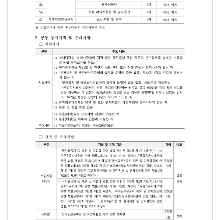
2024년 한국천문연구원 학생연수원 채용공고(한국천문연구원)
21세기 우주시대를 선도하는 최고의 수준의 「한국천문연구원」에서 창의
2024.4.29.
한국천문연구원장
1. 채용 분야
분류코드
연수부서
연수분야
모집
S1
태양계소전체
1명
S2
우주탐사 / 천문관관측기기, 전저시스템
1명
S3
GNSS / 전리권
1명
우주과학본부
S4
SPHEREx 관련 기기 개발 및 과학연구
1명
S5
관측천문학
1명