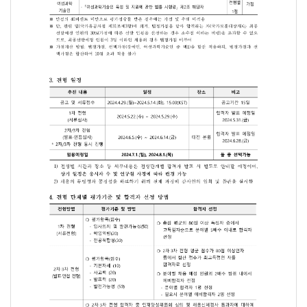
S6
위성 레이저통신 및 양자통신
1명
S7
우주위험감시센터
SLR
1명
* 모집분야에 대한 세부내용은 연수제안서 참조
2. 공통 응시자격 및 우대한사항
□ 가점 및 우대사항
□ 지원자격
구분
가점 및 우대 기준
구분
주요 내용
「국가유공자 등 예우 및 지원에 관한 법률」제31조 제
국내대학원 석·박사과정에 재학 중인 대학원생 또는 학교의 연
취업지원 대상자
「국가유공자 등 예우 및 지원에 관한 법률」제31조 제
국가공무원법 제33조 및 연구원 채용 규정 또는 이에 준하는 결
장애인
「장애인고용촉진 및 직업재활법」에서 정한 장애인
「부패방지 및 국민권익위원회의 설치와 운영에 관한 법률」 제8
여성과학기술인
「여성과학기술인 육성 및 지원에 관한 법률 시행령」제
- 「부패방지 및 국민권익위원회의 설치와 운영에 관한 법률」제
지원자격
※ 만점의 40퍼센트 미만으로 평가점수를 받은 경우에는 가점 및 우대 
병역의무대상자는 병역 필 또는 면제자로서 해외여행에 결격사
※ 단 관련 법(국가유공자법 제31조제3항)에 의거, 법정가점을 받아 
연령 및 성별 제한 없음
※ 가점계산 방법 : 법정가점, 선택가점(장애인, 여성과학기술인 중 택1
임용(예정)일부 근로계약 체결이 가능한 자
임용(예정)일 이내에 입원이 가능한 자
우대조건
취업지원대상자, 장애인, 여성과학기술인