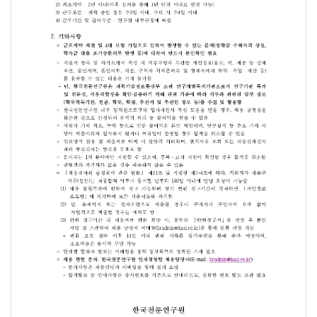
- 발표력(20)
- 필요 시
- 발전가능성(50)
2차·3차 전형 합격자 중 인재양성위원회
최종합격자
- 최종합격자가 임용된 이후 3개월 이내
5. 지원방법 및 제출서류
전형단계
준비서류
연구원 채용사이트(www.k
지원 시
- 지원서 및 자기소개서
- 연구개발 실적 및 입
학부 졸업증명서, 대학
- 해당 서류의 경우 자
추천서 1부(선택사항, 
1차 전형 시(접수 완료자 한정)
취업지원대상자, 장애인 
- 해당 서류의 경우 우
원본 서류는 최종 합격 
2차·3차 전형 발표자료
2차·3차(발표·면접)전형(1차 전형 합격자 한정)
- 발표자료는 PDF파일
- [파일명 예시: 학
학부 졸업증명서, 국내대
주민등록등본, 기본증명
남성의 경우 병적증명서