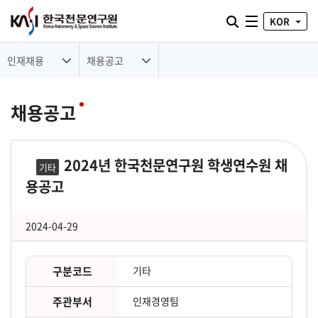
통합검색 열기
KOR
전체메뉴
인재채용
채용공고
채용공고
2024년 한국천문연구원 학생연수원 채
기타
용공고
2024-04-29
구분코드
기타
주관부서
인재경영팀