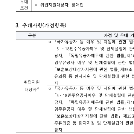
4.11.25.
국천문연구원장
 채용 분야
종
분류코드
모집분야
상세분야
채용(예정)인원
임용(예정)일
근
직(행정직)
C1
일반 행정
일반 행정
1명
2025.03.16.*
대전
채용 일정, 연구원 사정 등에 따라 임용예정시기 변경 가능
 지원자격
분
주요 내용
국가공무원법 제33조 및 연구원 채용 규정 또는 이에 준하는 결격사유
「부패방지 및 국민권익위원회의 설치와 운영에 관한 법률」 제82조 
- 「부패방지 및 국민권익위원회의 설치와 운영에 관한 법률」제82조
공공기관에서 부정한 방법으로 채용된 사실이 적발되어 채용이 취소된
해외여행에 결격사유가 없는자(병역의무대상자의 경우 병역 필 또는
학력, 연령, 성별 제한 없음 (단, 연구원 정년인 61세 미만인 자에 한하
원자격
임용(예정)일 이내에 입원이 가능한 자
공인어학시험 성적이 아래에 해당하는 자
- TOEIC 750점 이상, TOEFL iBT 80점 이상, TEPS 285점 이상, TOE
※ 정기시험 성적만 인정되며, 주관기관 외 타 기관 시험 불인정
※ 접수 마감일 기준 최근 2년 이내 성적만 인정(단, 인사혁신처 
* 인사혁신처 사이버국가고시센터를 통해 어학능력검정시험 자체 유