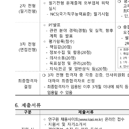
 전형절차 및 일정
분
일정
장소
모집공고
2024.11.25.(월) ~ 2024.12.10.(화) 15:00(KST)
-
1차전형(서류전형)
2024.12. 中
-
2차 전형(필기전형)
2025.01. 中
대전
3차 전형(면접전형)
2025.02. 中
대전 
채용인사위원회
2025.02. 中
-
임용예정일
2025.03.16.
-
 지원자가 저조할 경우(모집단위별 2명 미만)에는 접수마감일 이후 재공고를