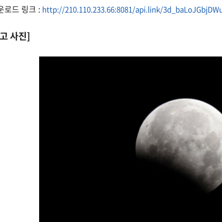
로드 링크 :
http://210.110.233.66:8081/api.link/3d_baLoJGbjDW
참고 사진]