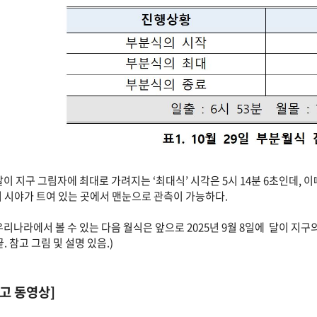
행상황
시각(KST)
식의 시작
4시 34분 30초
달이 지구 그림자에 최대로 가려지는 ‘최대식’ 시각은 5시 14분 6초인데, 이
식의 최대
5시 14분 6초
 시야가 트여 있는 곳에서 맨눈으로 관측이 가능하다.
식의 종료
5시 53분 36초
: 6시 53분 월몰 : 7시 3분
리나라에서 볼 수 있는 다음 월식은 앞으로 2025년 9월 8일에 달이 지
. 10월 29일 부분월식 진행 시각
끝. 참고 그림 및 설명 있음.)
참고 동영상]