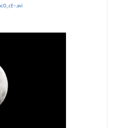
ucO_cE~.avi