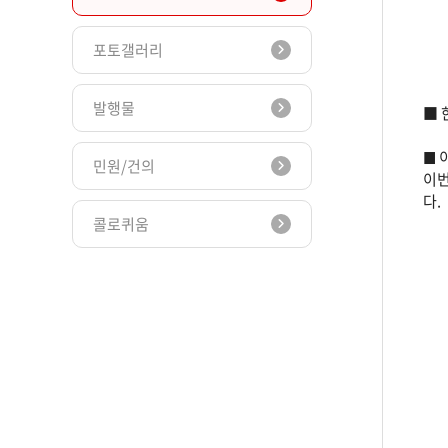
포토갤러리
발행물
■ 
이
■
민원/건의
이번
다.
콜로퀴움