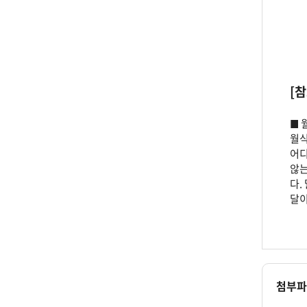
[
월
■
월식
어디
않는
다.
달이
첨부파