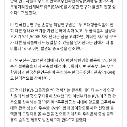
한국 연구자들의 주도로 한국우주전파관측망(KVN) 및 동아시아
초장거리간섭계네트워크(EAVN)를 사용한 연구가 활발히 진행 중
이다” 고 말했다.
□ 한국천문연구원 손봉원 책임연구원은 “두 초대형블랙홀이 전
혀 다른 형태와 크기를 가진 은하에 속해 있고, 두 블랙홀의 질량과
크기가 약 1,500배 차이난다는 점을 고려하면, 이러한 자기장 구조
가 다른 블랙홀에서도 동일할 수 있음을 암시한다는 점에서 더 흥
미롭다” 라고 이번 발견의 중요성을 강조했다.
□ 연구진은 2024년 4월에 사건지평선 망원경을 활용해 우리은하
중심 블랙홀을 다시 관측할 예정이다. 특히 이번 관측부터는 우주
항공청과 한국천문연구원이 운영하는 한국우주전파관측망(KVN)
도 본격적으로 참여한다.
□ 정태현 KVN그룹장은 “이전까지는 관측된 데이터 분석과 연구
차원에서 한국 연구자들이 참여했다면 이번부터는 KVN이 직접 관
측으로 참여하는 것”이라며 “우주항공청 시대에 앞으로 고주파수
대역 관측 성능이 우수한 KVN이 함께 참여함으로써 더 선명한 블
랙홀의 그림자를 볼 수 있을 것으로 기대하며 우리은하 중심 블랙
홀의 숨겨진 제트도 발견하고자 한다”고 말했다.