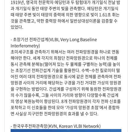
1919년, 영국의 천문학자 에딩턴과 두 탐험대가 개기일식 전날 밤
과 개기일식 동안 태양 주변의 빛을 관측했다. 에딩턴은 개기일식
때 태양 주변 빛이 태양의 중력에 의한 영향으로 빛이 1.61초 휘는
것을 관측했고, 약한 중력장 하에서 일반상대성이론을 검증할 수
있었다.
- 초장기선 전파간섭계(VLBI, Very Long Baseline
Interferometry)
초미세구조를 관측하기 위해서는 여러 전파망원경을 하나로 연동
해야만 한다. 세계 각지의 최첨단 전파망원경으로 하나의 천체를
동시 관측해 분해능(떨어져 있는 두 물체를 구별하는 능력)을 높이
는 초장기선 전파간섭계 기술을 활용한다. 수백~수천 킬로미터 떨
어진 여러 대의 전파망원경으로 동시에 같은 천체를 관측하여 전파
망원경 사이의 거리에 해당하는 구경을 가진 거대한 가상의 망원경
을 구현하는 방법이다. 간섭계를 구성하기 위해 동원한 전파망원경
의 수가 많을수록, 그들 사이의 거리와 방향이 다양할수록 간섭계
의 영상 복원능력이 향상된다. 8개 전파망원경이 각자 전파 신호를
포착하고 이 신호들을 한데 모아 ‘가상의 망원경 초점’에서 종합하
면 사실상 지구만한 전파망원경의 효과를 낼 수 있다.
- 한국우주전파관측망(KVN, Korean VLBI Network)