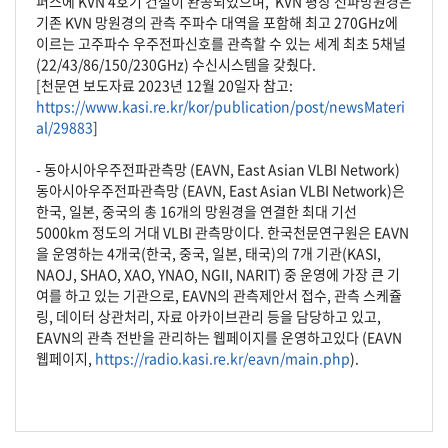
퍼스에 KVN 4호기 건설이 완공되었으며, KVN 평창 전파망원경은
기존 KVN 망원경의 관측 주파수 대역을 포함해 최고 270GHz에
이르는 고주파수 우주전파신호를 관측할 수 있는 세계 최초 5채널
(22/43/86/150/230GHz) 수신시스템을 갖췄다.
[천문연 보도자료 2023년 12월 20일자 참고:
https://www.kasi.re.kr/kor/publication/post/newsMateri
al/29883
]
- 동아시아우주전파관측망 (EAVN, East Asian VLBI Network)
동아시아우주전파관측망 (EAVN, East Asian VLBI Network)은
한국, 일본, 중국의 총 16개의 망원경을 연결한 최대 기선
5000km 정도의 거대 VLBI 관측망이다. 한국천문연구원은 EAVN
을 운영하는 4개국(한국, 중국, 일본, 태국)의 7개 기관(KASI,
NAOJ, SHAO, XAO, YNAO, NGII, NARIT) 중 운영에 가장 큰 기
여를 하고 있는 기관으로, EAVN의 관측제안서 접수, 관측 스케쥴
링, 데이터 상관처리, 자료 아카이브관리 등을 담당하고 있고,
EAVN의 관측 전반을 관리하는 웹페이지를 운영하고있다 (EAVN
웹페이지,
https://radio.kasi.re.kr/eavn/main.php
).