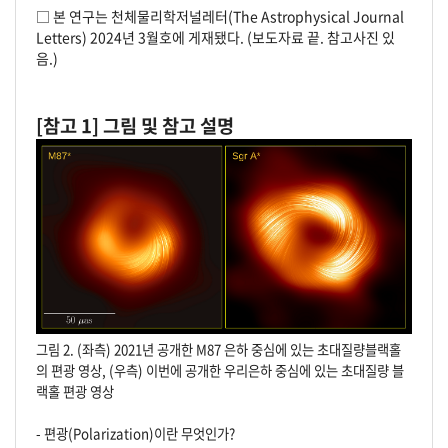
□ 본 연구는 천체물리학저널레터(The Astrophysical Journal
Letters) 2024년 3월호에 게재됐다. (보도자료 끝. 참고사진 있
음.)
[참고 1] 그림 및 참고 설명
그
림
2. (
좌측
) 2021
년 공개한
M87
은하 중심에 있는 초대질량블랙홀
의 편광 영상
, (
우측
)
이번에 공개한 우리은하 중심에 있는 초대질량 블
랙홀 편광 영상
- 편광(Polarization)이란 무엇인가?