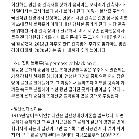
회전하는 원반 중 관측자를 향하여 움직이는 모서리가 관측자에게
서 멀어지는 모서리보다 밝게 보이게 된다. 이렇게 블랙홀 주변의
극단적인 환경에서 발생하는 현상에 대한 관측은 일반 상대성 이론
과 초대질량 블랙홀의 이해에 대한 강력한 증거가 된다. 해당 관측
을 위해선 거대 관측 장비가 필요하다. 이에 지구촌 전파천문학자
들은 전파망원경 8개를 하나로 연동해 지구 크기의 거대 망원경처
럼 활용했다. 2018년 이후로 EHT 관측망에 추가로 참가하는 망원
경이 더해져, 2020년에는 총 11대까지 수가 늘어났다.
- 초대질량 블랙홀(Supermassive black hole)
활동성 은하의 중심에 있는 초대질량블랙홀은 우주에서 발견되는
가장 강력한 천체중 하나이며, 엄청난 크기의 중력으로 인해 많은
양의 물질을 빨아들이고, 그 과정에서 플라즈마 제트를 광속에 가
까운 속도로 분출하여 수천 광년 떨어진 곳까지 뿜어낼 수 있다. 대
부분의 은하 중심에 초대질량 블랙홀이 있을 것으로 추정된다.
- 일반상대성이론
1915년 알버트 아인슈타인은 일반상대성이론을 발표했다. 어떤
물체가 존재하면 그 주변 시공간은 그 물체의 질량에 영향을 받아
휘어지게 되는데 질량이 크면 클수록 주변 시공간이 더 많이 휘어
져 더 큰 곡률을 갖게 된다는 것이다. 지금으로부터 100년 전인