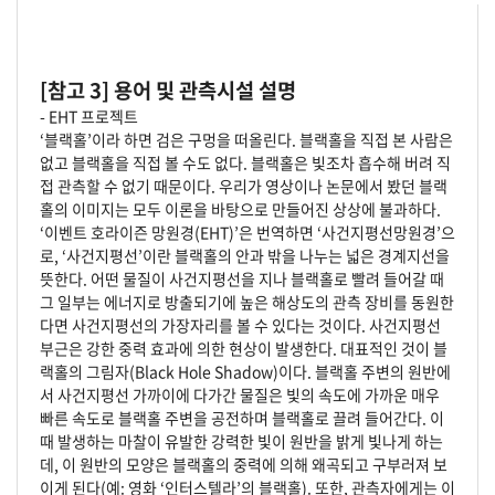
[참고 3] 용어 및 관측시설 설명
- EHT 프로젝트
‘블랙홀’이라 하면 검은 구멍을 떠올린다. 블랙홀을 직접 본 사람은
없고 블랙홀을 직접 볼 수도 없다. 블랙홀은 빛조차 흡수해 버려 직
접 관측할 수 없기 때문이다. 우리가 영상이나 논문에서 봤던 블랙
홀의 이미지는 모두 이론을 바탕으로 만들어진 상상에 불과하다.
‘이벤트 호라이즌 망원경(EHT)’은 번역하면 ‘사건지평선망원경’으
로, ‘사건지평선’이란 블랙홀의 안과 밖을 나누는 넓은 경계지선을
뜻한다. 어떤 물질이 사건지평선을 지나 블랙홀로 빨려 들어갈 때
그 일부는 에너지로 방출되기에 높은 해상도의 관측 장비를 동원한
다면 사건지평선의 가장자리를 볼 수 있다는 것이다. 사건지평선
부근은 강한 중력 효과에 의한 현상이 발생한다. 대표적인 것이 블
랙홀의 그림자(Black Hole Shadow)이다. 블랙홀 주변의 원반에
서 사건지평선 가까이에 다가간 물질은 빛의 속도에 가까운 매우
빠른 속도로 블랙홀 주변을 공전하며 블랙홀로 끌려 들어간다. 이
때 발생하는 마찰이 유발한 강력한 빛이 원반을 밝게 빛나게 하는
데, 이 원반의 모양은 블랙홀의 중력에 의해 왜곡되고 구부러져 보
이게 된다(예: 영화 ‘인터스텔라’의 블랙홀). 또한, 관측자에게는 이