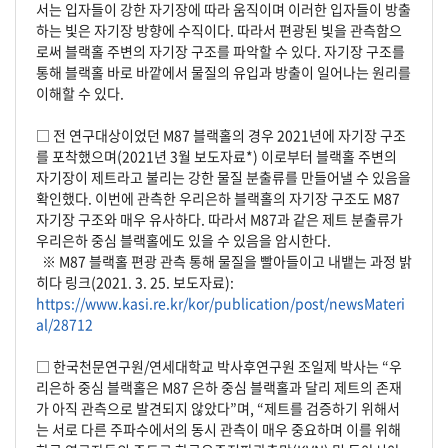
서는 입자들이 강한 자기장에 따라 움직이며 이러한 입자들이 방출
하는 빛은 자기장 방향에 수직이다. 따라서 편광된 빛을 관측함으
로써 블랙홀 주변의 자기장 구조를 파악할 수 있다. 자기장 구조를
통해 블랙홀 바로 바깥에서 물질의 유입과 방출이 일어나는 원리를
이해할 수 있다.
□ 전 연구대상이었던 M87 블랙홀의 경우 2021년에 자기장 구조
를 포착했으며(2021년 3월 보도자료*) 이로부터 블랙홀 주변의
자기장이 제트라고 불리는 강한 물질 분출류를 만들어낼 수 있음을
확인했다. 이번에 관측한 우리은하 블랙홀의 자기장 구조도 M87
자기장 구조와 매우 유사하다. 따라서 M87과 같은 제트 분출류가
우리은하 중심 블랙홀에도 있을 수 있음을 암시한다.
※ M87 블랙홀 편광 관측 통해 물질을 빨아들이고 내뱉는 과정 밝
히다 링크(2021. 3. 25. 보도자료):
https://www.kasi.re.kr/kor/publication/post/newsMateri
al/28712
□ 한국천문연구원/연세대학교 박사후연구원 조일제 박사는 “우
리은하 중심 블랙홀은 M87 은하 중심 블랙홀과 달리 제트의 존재
가 아직 관측으로 발견되지 않았다”며, “제트를 검증하기 위해서
는 서로 다른 주파수에서의 동시 관측이 매우 중요하며 이를 위해