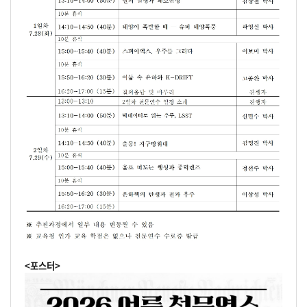
<포스터>