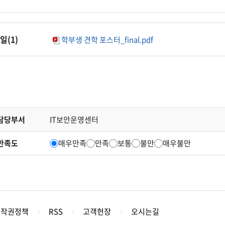
일(
1
)
학부생 견학 포스터_final.pdf
담당부서
IT보안운영센터
만족도
매우만족
만족
보통
불만
매우불만
저작권정책
RSS
고객헌장
오시는길