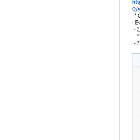
ht
Q/
* 
- 문
- 
* 
- 