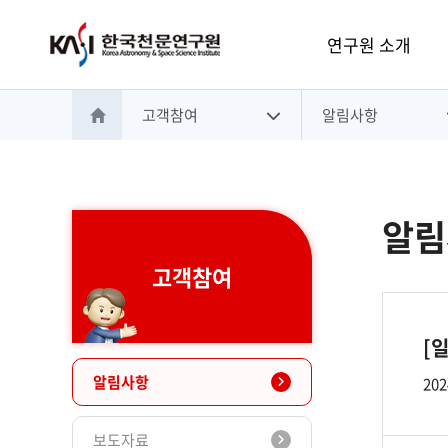
주메뉴
연구원 소개
고객참여
알림사항
홈으로 이동
알림
고객참여
[
알림사항
202
보도자료