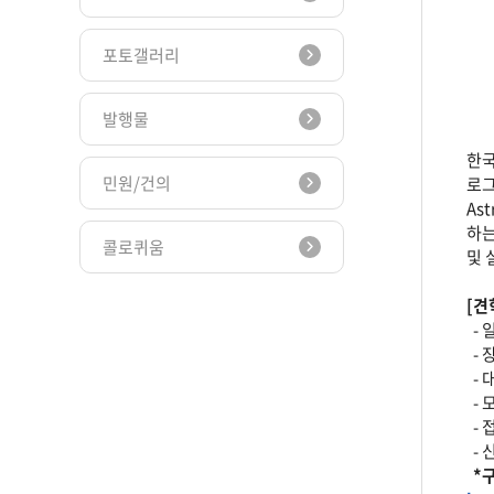
포토갤러리
발행물
한국
민원/건의
로그
As
하는
콜로퀴움
및 
[견
- 
- 
- 
- 
- 
- 
*구