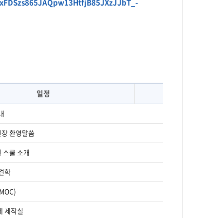
uQxFDSzs865JAQpw13HtfjB85JXzJJbT_-
일정
내
이원
장 환영말씀
박
 스쿨 소개
선광일
견학
세종홀 1층 및 
MOC)
세종홀 3
체 제작실
장영실홀 2