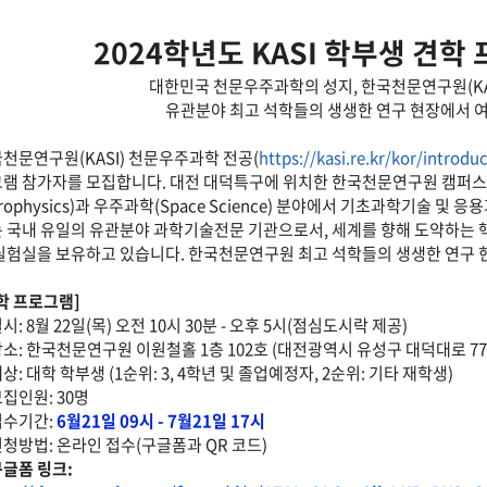
2024학년도 KASI 학부생 견학
대한민국 천문우주과학의 성지, 한국천문연구원(KA
유관분야 최고 석학들의 생생한 연구 현장에서 
천문연구원(KASI) 천문우주과학 전공(
https://kasi.re.kr/kor/introd
램 참가자를 모집합니다. 대전 대덕특구에 위치한 한국천문연구원 캠퍼스는 천
trophysics)과 우주과학(Space Science) 분야에서 기초과학기술 
 국내 유일의 유관분야 과학기술전문 기관으로서, 세계를 향해 도약하는
실험실을 보유하고 있습니다. 한국천문연구원 최고 석학들의 생생한 연구 
학 프로그램]
일시: 8월 22일(목) 오전 10시 30분 - 오후 5시(점심도시락 제공)
장소: 한국천문연구원 이원철홀 1층 102호 (대전광역시 유성구 대덕대로 77
대상: 대학 학부생 (1순위: 3, 4학년 및 졸업예정자, 2순위: 기타 재학생)
모집인원: 30명
접수기간:
6월21일 09시 - 7월21일 17시
신청방법: 온라인 접수(구글폼과 QR 코드)
글폼 링크: