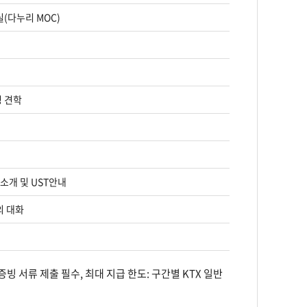
(다누리 MOC)
세종홀 1
이원철홀 102호 (
장영실홀 2
 견학
대덕전파
빛마름동
이원철홀 102호 (
 소개 및 UST안내
이원철홀 1
의 대화
이원철홀 102호
증빙 서류 제출 필수, 최대 지급 한도: 구간별 KTX 일반