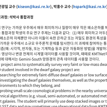
 선광일 교수 (
kiseon@kasi.re.kr
), 박홍수 교수 (
hspark@kasi.re.kr
과정: 석박사 통합과정
 연구는 가까운 우주에서 매우 희미하거나 질량이 매우 작은 왜소은하를 체
 통합과정 학생의 주요 연구 주제는 다음과 같다: (1) 매우 희미하고 어
) 왜소은하 자체뿐만 아니라 이들이 속한 은하군 또는 저밀도 환경의 특성
) 가까운 우주에서 소규모 우주론적 문제를 탐사한다.이 과제에 참여하는 
즘(예: 시각적, 반자동, 또는 기계학습 등과 같은 자동화된 방법)을 개발하
 영상이나 변광 천체의 시계열 데이터를 사용할 것이며, 때때로 KMTNet
에 대해서는 Gemini-South 망원경의 관측 데이터를 사용할 것이다.
 project aims to systematically survey very faint or low-mass dwarf
 student involved in the dwarf galaxy project are:
 searching for extremely faint-diffuse dwarf galaxies or low surfac
 investigating the dwarf galaxies themselves, as well as the proper
ironments to which they belong, and
 probing small-scale cosmological problems in the nearby universe
hnical algorithms (e.g. visual, semi-automated, or automated met
nt galaxies. The student will primarily use deep stacked images or 
 LSST data and may sometimes use observational data from KMTN