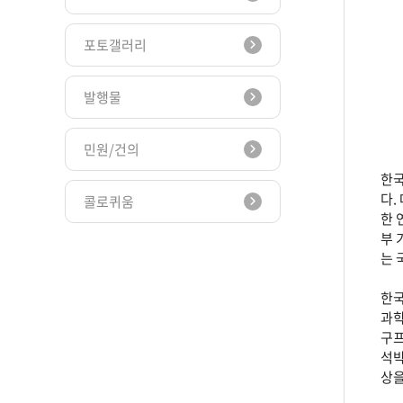
포토갤러리
발행물
민원/건의
한
다.
콜로퀴움
한 
부 
는 
한국
과학
구프
석박
상을