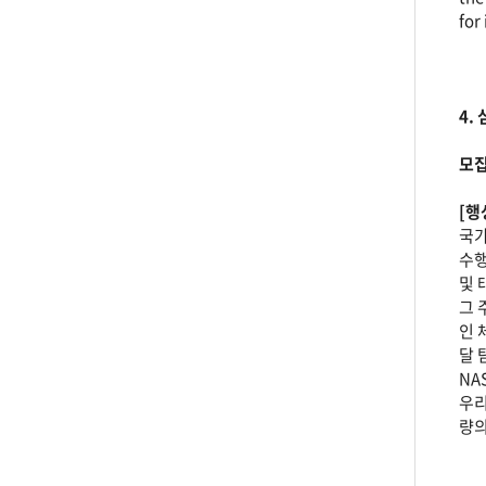
for
4.
모집
[행
국가
수행
및 
그 
인 
달 
NA
우리
량의