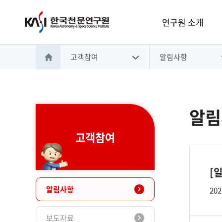
주메뉴
연구원 소개
고객참여
알림사항
홈으로 이동
알림
고객참여
[
알림사항
202
보도자료