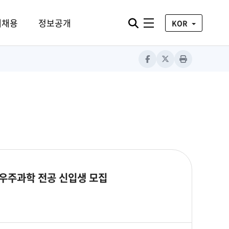
통합검색 열기
재채용
정보공개
전체메뉴
KOR
Facebook
X
Print
문우주과학 전공 신입생 모집