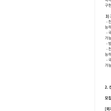
구현
3)
- 
능하
- 
가능
- 
- 
능하
- 
가능
2.
모집
[외