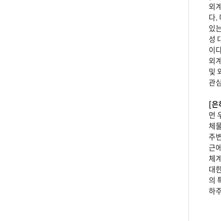
외계
다.
있는
성 
이다
외계
및 
관심
[은
먼 
체물
주변
근에
체계
대한
의 
하주