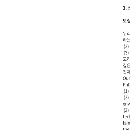
3.
모집
우리
하는
(2
(3
고리
깊은
천체
Our
PhD
(1)
(2)
env
(3)
tec
fai
the