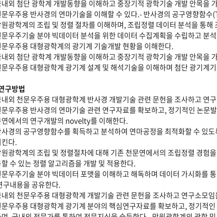
국내외 첨단 광학계 개발동향을 이해하고 중장기적 광학기술 개발 안목을 가
천문우주용 반사경의 연마기술을 이해할 수 있다.- 반사경의 공구영향함수(Tool In
망원광학계의 조립 및 정렬 절차를 이해하며, 조립정렬 데이터 분석을 통해
천문우주기술 분야 빅데이터 분석을 위한 데이터 수집계획을 수립하고 분석할
천문우주용 대형광학계의 광기계 기술개발 현황을 이해한다.
국내외 첨단 광학계 개발동향을 이해하고 중장기적 광학기술 개발 안목을 가
천문우주용 대형광학계 광기계 설계 및 해석기술을 이해하며 첨단 광기계기
 연구방법
국내외 천문우주용 대형광학계 반사경 개발기술 관련 문헌을 조사하고 연
천문우주용 반사경의 연마기술 관련 연구자료를 확보하고, 정기적인 논문발
연에서의 연구개발의 novelty를 이해한다.
반사경의 공구영향함수를 획득하고 분석하여 연마공정을 최적화할 수 있도
킨다.
망원광학계의 조립 및 정렬절차에 대해 기존 천문연에서의 조립정렬 경험을 
할 수 있는 정렬 알고리즘을 개발 및 적용한다.
천문우주기술 분야 빅데이터 포맷을 이해하고 해독하며 데이터 가시화를 
연구내용을 공유한다.
국내외 천문우주용 대형광학계 개발기술 관련 문헌을 조사하고 연구소모임
천문우주용 대형광학계 광기계 분야의 핵심연구자료를 확보하고, 정기적인
며, 국내외 전문가를 통하여 전문지식을 습득한다.- 망원광학계의 광학 