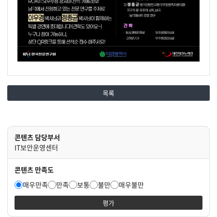
강연자
이우경 박사
정종균 박사
목록
과학도시 대전과 함께하는
MOON TO MARS
KASI 스페이스 아카데미
12.6(토) 10:00~12:00 한국천문연구원 은하수홀
콘텐츠 담당부서
선착순 접수 (QR 코드) 2025.11.26.(수) 10:00부터
IT보안운영센터
남·북극 천문 연구
세계 최초 오로라 관측 용으로 개발한 ROKITS(우주용 광시야 관측 카
콘텐츠 만족도
강연
1) 이우경(한국천문연구원 책임연구원) / 오로라를 보는 세 개의 눈 : 차세
매우만족
만족
보통
불만
매우불만
2) 정종균(한국천문연구원 우주항법측지센터장) / 지구의 끝-우주의 시작,
견학
평가
탐사과학운영실