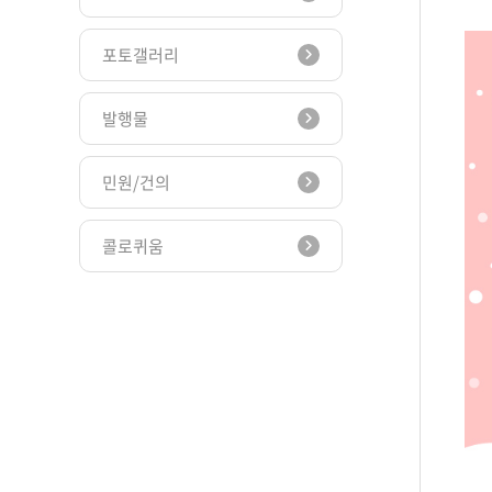
포토갤러리
발행물
민원/건의
콜로퀴움