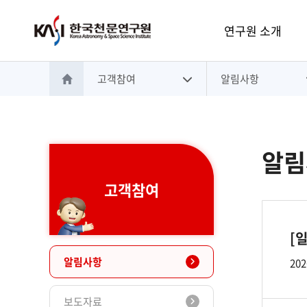
주메뉴
연구원 소개
고객참여
알림사항
홈으로 이동
알림
고객참여
[
알림사항
202
보도자료