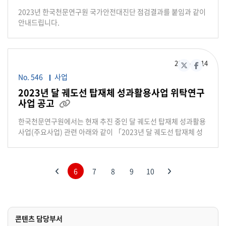
간동안 한 사람이 맨눈으로 관측할 수 있는 유성의 수, 실제로 관측
designated by the Korean government, the applicant
2023년 한국천문연구원 국가안전대진단 점검결과를 붙임과 같이
할 수 있는 것은 이보다 작다.
shall submit NDA that signifies compliance with security
안내드립니다.
requirements of KASI. 2) Distribution of RFP: KASI will
provide RFP by email only to the applicants who made
the NDA with KASI in time / on 22th September, 2023,
10:00 am in Korean local time 3) Bid Closing Date and
2023-07
14
X(구 트위터)
페이스북
Time: 24th October, 2023, 3:00 pm in Korean local time 3.
No. 546
사업
Point of Contact for Bidding 1) Contractual matters: KASI
2023년 달 궤도선 탑재체 성과활용사업 위탁연구
Procurement Team, SangYi Lee / 2sang22@kasi.re.kr 2)
사업 공고
Technical matters: KASI Space Science Division, Hyung-
첨부파일 있음
Chul Lim / hclim@kasi.re.kr
한국천문연구원에서는 현재 추진 중인 달 궤도선 탑재체 성과활용
사업(주요사업) 관련 아래와 같이 「2023년 달 궤도선 탑재체 성
과활용사업 위탁연구사업」을 공모하오니 관심 있는 분들의 많은
참여를 바랍니다. 2023년 7월 14일 한국천문연구원장 박 영 득 1.
사업개요 가. 사업명: 2023년 달 궤도선 탑재체 성과활용사업 위탁
6
7
8
9
10
연구사업 나. 공모분야 ○ 다누리 과학탑재체* 1종 이상의 과학
이전
다음
관측자료를 통합/융합 활용한 과학연구 * 다누리 과학탑재체 : 고
해상도 카메라(LUTI), 광시야 편광 카메라(PolCam), KPLO 자기
장 측정기(KMAG), KPLO 감마선 분광기(KGRS), 음영지역 카메
라(ShadowCam) 다. 과학연구책임자(Science-PI) 지원 자격
콘텐츠 담당부서