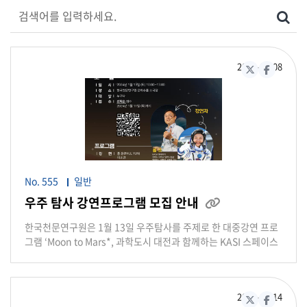
검색어를 입력하세요
검색
2024-01
08
X(구 트위터)
페이스북
No. 555
일반
우주 탐사 강연프로그램 모집 안내
첨부파일 있음
한국천문연구원은 1월 13일 우주탐사를 주제로 한 대중강연 프로
그램 ‘Moon to Mars*, 과학도시 대전과 함께하는 KASI 스페이스
아카데미’를 진행합니다. (Moon to Mars(M2M) : ‘달에서 화성까
지’ 간다는 미국 항공우주국(NASA)의 프로그램으로, 달에 인류를
보낸 후 이를 거점으로 삼아 화성 유인탐사 목표를 달성하겠다는
2023-12
14
계획) NASA 앰배서더 폴 윤 교수와 한국 최초 우주인 이소연 박사
X(구 트위터)
페이스북