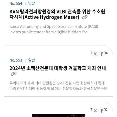
가 강연을 펼칩니다. 각각 달과 화성 탐사 그리고 한국인 최초 우주
No. 554
입찰
인이 되기까지의 과정과 국제우주정거장의 생활을 다룰 예정입니
KVN 탐라전파망원경의 VLBI 관측을 위한 수소원
다. 강연 후에는 한국천문연구원 본원의 우주탐사 주제 대표 연구
자시계(Active Hydrogen Maser)
첨부파일 있
실인 탐사과학운영실과 우주환경감시실을 방문하게 됩니다. 선착
순으로 모집하오니, 많은 관심과 참여 바랍니다. ㅇ 행사 개요 1)
Korea Astronomy and Space Science Institute (KASI)
행사명: Moon To Mars-과학도시 대전과 함께하는 KASI 스페이
invites public tender from eligible bidders for
스 아카데미 2) 일 시: 2023. 1. 13.(토) 10:00~13:00 3) 장 소:
procurement of Active Hydrogen Maser. The successful
한국천문연구원 은하수홀 소극장 4) 접 수: 선착순 모집 / 구글 신
bidder shall supply the Goods and services related
청서 제출(https://forms.gle/Q6Dg9139omwCThED9) ** 참
thereto. 1. Main Scope 1) Item: 수소원자시계(Active
가자 추첨을 통해 천문연 특별기념품 증정 5) 담당자: 한국천문연
2023-12
04
Hydrogen Maser) / 1ea 2) Method of Bid: International
X(구 트위터)
페이스북
구원 대국민홍보팀 이희림(042-865-2015) 과학도시 대전과 함께
Competitive Open Tender 3) Allocated Budget: USD
No. 553
일반
하는 MOON TO MARS KASI 스페이스 아카데미 모집 일시 : 2024
350,000 4) Delivery term: CIP Incheon Airport
2024년 소백산천문대 대학생 겨울학교 개최 안내
년 1월 13일(토) 10:00~13:00 장소 : 한국천문연구원 은하수홀 소
(INCOTERMS 2020) 2. Submission of the Bid 1) Bid
극장 대상 : 누구나 접수 : 선착순 접수 2024녀 1월 11일(목)까 프
첨부파일 있음
Closing Date and Time: 22th December, 2023, 15:00 in
로그램 강연 : 폴윤(PAUL YUN) 장소 : 한국천문연구원 - 탐사과학
Korean local time 2) Bid Documents: Bid Application,
우리나라가 세계 최대 망원경인 GMT 건설 사업에 참여하게 됨에
운영실- 우주환경감시실 강연자 폴윤 NASA 앰배서더 하버드 대학
Price Proposal, Documents for Specification, Certificate
따라 GMT 시대에 활동하게 될 예비 천문학자들과 한국천문연구원
교 입학사정관 엘카미노 대학교 수학과 교수 이소연 한국 최초 우
of Manufacturer, a copy of certificate of Business
광학 관측 연구자들이 함께, 직접 망원경과 관측기기를 이용하여
주인 전)카이스트 겸임교수 카이스트 기계공학과 졸업 한국천문연
Registration, A document certifying that bidder has paid
천체관측 연구를 수행함으로써 광학관측 천문학에 대한 이해를 돕
구원대전광역시대전테크노파크
the bid bond or deposit 3) Bid Documents shall be
고, 예비 천문학자들과의 교류를 도모하기 위하여 다음과 같이
submitted by hand-delivery or posted via appropriate
2023-11
02
"2024년 소백산천문대 대학생 겨울학교" 를 다음과 같이 개최합
X(구 트위터)
페이스북
courier service to KASI Procurement Team* personnel or
니다. ■ 목적 - 전공대학생 등 예비천문학자에 대한 천체관측 연