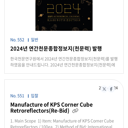
his designee before the bid closing date and time
구연수를 통한 관측천문학 이해 증진 - GMT 시대를 대비한 광학
*Address: 776 Daedeok-daero, Yuseong-gu, Daejeon,
관측 천문학자 육성 ■ 주제 : "Long-slit Spectroscopy" ■ 대상
34055, South Korea 3. Matters concerning of deposit 1)
: 천문학 관련 전공 학부생(2, 3학년 이상, 측광학 또는 과거 대학생
Bid Bond: Bidder shall establish a bid bond in favor of
여름학교 이수자) ■ 일정 : 2024년 1월 22일(월) ~ 2024년 1월
KASI before the bid closing date and time. The total
26일(금) [4박 5일간] ■ 인원 : 20명 내외 ■ 겨울학교 강의 계획
amount of the bid bond shall be at least 5 percent(5%) of
- 천체분광관측 - IRAF 사용법 및 Long-slit 분광 - 시선속도 /
total bid price 2) Performance bond: The overseas Bidder
No. 552
일반
속도분산 분석 - 방출선 및 흡수선 스펙트럼 분석 - 특강 : 미정 ■
or overseas Supplier shall establish a performance bond
참가비는 소백산천문대에서 전액 지원(개인교통비는 제외) ■ 강
2024년 연간천문종합정보지(천문력) 발행
through the advising bank of the letter of credit, before
사진 : 광학천문본부 소속 연구원 ■ 신청 및 마감 : 참가자 직접 이
execution of contract, in the form of irrevocable clean
메일 신청, 2023년 12월 22일 마감 ■ 선정 및 통보 : 강사진이 선
한국천문연구원에서 2024년 연간천문종합정보지(천문력)를 발행
credit, cash, certified check or bank guarantee, in favor of
정, 이메일 개별 통보 (12월 29일까지) ■ 신청 접수 및 문의 - 문
하였음을 안내드립니다. 2024년 연간천문종합정보지(천문력)에
KASI in the amount not less than ten percent(10%) of the
의 : 043-422-1108 - 신청접수: soaoedu@kasi.re.kr ■ 참가
는 2024년 역서를 통해 생성된 음력, 일·월 출몰시각, 천문현상 등
contract value. 3) Liquidated Damages (Late Delivery): In
신청서 다운로드 : 첨부파일 (2024년 대학생 겨울학교 참가신청
의 정보와 천체사진공모전 수상작, 이달의 주요 천문현상 등이 수
case of shipment is not completed until the end of the
서.hwp) 한국천문연구원 광학천문본부 소백산천문대
록되어 있습니다. 천문정보 대중화 및 과학문화 확산을 위해 해당
contract, penalty money should be deducted from the
2023-10
24
파일을 공유하오니, 저작권 관련 유의사항을 준수하여 활용해주시
X(구 트위터)
페이스북
contract amount as a liquidated damage in the amount
기 바랍니다. 또한, 일반인의 천문력 수요에 적극적으로 대응하기
No. 551
입찰
of 0.075% of the total value for each day. However, total
위해 위탁판매업체를 선정하였으며, 11월 2일(목)부터 해당 위탁
Manufacture of KPS Corner Cube
penalty shall not exceed 10% of the credit value. 4. The
업체를 통해 구입 가능함을 안내드립니다. ㅇ 온라인 주문: 교보문
Retroreflectors(Re-Bid)
bidding and subsequent contract shall be governed by
첨부파일 있음
고 인터넷서점(www.kyobobook.co.kr), 알라딘
the laws of the Republic of Korea. 5. For further details,
(www.aladin.co.kr), YES24(www.yes24.com) * 검색창에
1. Main Scope 1) Item: Manufacture of KPS Corner Cube
please refer to the Item Requirements. 6. Point of Contact
"천문력" 으로 검색 ㅇ PDF 파일 - 벽걸이형 다운로드 링크:
Retroreflectors / 100ea 2) Method of Bid: International