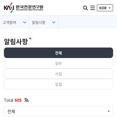
통합검색 열기
KOR
전체메뉴
고객참여
알림사항
알림사항
전체
일반
사업
입찰
Total
605
전체