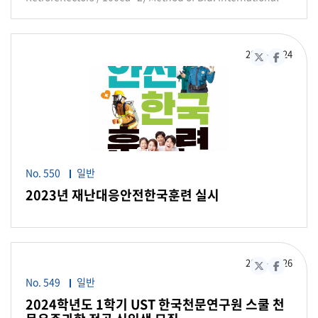
for Bidding 1) Contractual matters: KASI Procurement
https://drive.google.com/file/d/1YOs6FSr7km_Bs6dycJf8
Open Tender(A negotiated contract) 3) Estimated
Team, SangYi Lee / 2sang22@kasi.re.kr 2) Technical
0c_vUvkV_fl0/view?usp=drive_link - 탁상형 다운로드 링크:
Budget: JPY 17,080,000 4) Shipping terms: FOB Incheon
matters: KASI KVN Group, Taehyun Jung /
https://drive.google.com/file/d/1o_hO7FdMKIrA1kD6zro0
Airport 5) A joint contract is not possible 2. Registration
thjung@kasi.re.kr
KjVV0XB_2Pqf/view?usp=drive_link * 한국천문연구원 홈페
2023-10
24
of Intent and Submission of Proposal 1) Registration of
X(구 트위터)
페이스북
이지-고객참여-발행물-천문력에도 게시 (바로가기) ㅇ AI 파일 -
Intent: submission by signed ‘Letter of Intent’ and ‘Non-
AI파일 다운로드 링크:
Disclosure Agreement’ / by 30th October, 2023 18:00 in
https://drive.google.com/file/d/1itq9s15A426eYA0YYtn8E
Korean local time / by e-mail, registered post, courier or
PdlHzCGuGn8/view?usp=drive_link ㅇ 컴퓨터용 바탕화면
fax ※ Since this project is a security project designated
다운로드 링크:
by the Korean government, the applicant shall submit
https://drive.google.com/file/d/1odaNr8dXy18KLjglBTER
NDA that signifies compliance with security
vS-nDVMpQI4m/view?usp=drive_link ㅇ 저작권 관련 유의사
requirements of KASI. ※ An applicant who already
항(공공누리 제1유형 적용) - 출처 표시 필요 - 상업적 이용 가능
No. 550
일반
made the Non-Disclosure Agreement with KASI shall
* 달력면 천문정보에 한해 이용 가능 * '천문력' 명칭으로 전체 사
submit only signed Letter of Intent(not need to submit
2023년 재난대응안전한국훈련 실시
용 불가 * 사진의 저작권은 촬영자에게 있으므로 별도의 이용 동
NDA again). 2) Distribution of RFP: KASI will provide RFP
의 없이 사용 불가 - 변형 등 2차적 저작물 작성 가능 기타 문의사
by email only to the applicants who made the NDA with
항은 대국민홍보팀(042-865-3280/dongminj@kasi.re.kr)으로
KASI in time / on 31th October, 2023, 10:00 am in Korean
연락주시기 바랍니다. 천문력의 구성 1월 달력 월령에 따른 달의
local time 3) Bid Closing Date and Time: 6 th November,
모양 염소자리 Capricon 12.22.~1.19.탄생별자리 1월 4~ 5일 사
2023-09
26
2023 15:00 in Korean local time 3. Point of Contact for
X(구 트위터)
페이스북
분의자리 유성우 올해 사분의자리 유성우의 극대기는 1월 4일 18
Bidding 1) Contractual matters: KASI Procurement Team,
No. 549
일반
시이고 시간당 최대 관측 가능한 유성수(ZHR)는 약 80개다. 극대
SangYi Lee / 2sang22@kasi.re.kr 2) Technical matters:
2024학년도 1학기 UST 한국천문연구원 스쿨 천
기 시간이 초저녁이고 5일 새벽 1시쯤 반달이 떠오르기 때문에 관
KASI Space Science Division, Hyung-Chul Lim /