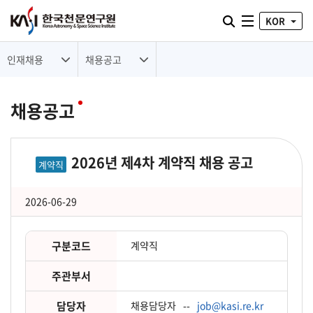
통합검색 열기
KOR
전체메뉴
인재채용
채용공고
채용공고
2026년 제4차 계약직 채용 공고
계약직
2026-06-29
구분코드
계약직
주관부서
담당자
채용담당자
--
job@kasi.re.kr