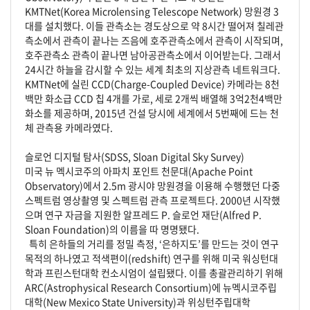
KMTNet(Korea Microlensing Telescope Network) 망원경 3
대를 설치했다. 이들 관측소는 경도상으로 약 8시간 떨어져 칠레관
측소에서 관측이 끝나는 즈음에 호주관측소에서 관측이 시작되며,
호주관측소 관측이 끝나면 남아공관측소에서 이어받는다. 그래서
24시간 하늘을 감시할 수 있는 세계 최초의 지상관측 네트워크다.
KMTNet에 실린 CCD(Charge-Coupled Device) 카메라는 8천
백만 화소급 CCD 칩 4개를 가로, 세로 2개씩 배열해 3억2천4백만
화소를 제공하며, 2015년 건설 당시에 세계에서 5번째에 드는 천
체 관측용 카메라였다.
슬로언 디지털 탐사(SDSS, Sloan Digital Sky Survey)
미국 뉴 멕시코주의 아파치 포인트 천문대(Apache Point
Observatory)에서 2.5m 광시야 망원경을 이용해 수행했던 다중
스펙트럼 영상촬영 및 스펙트럼 관측 프로젝트다. 2000년 시작했
으며 연구 자금을 지원한 알프레드 P. 슬로언 재단(Alfred P.
Sloan Foundation)의 이름을 따 명명됐다.
특히 은하들의 거리를 정밀 측정, ‘은하지도’를 만드는 것이 연구
목적의 하나였고 적색편이(redshift) 연구를 위해 미국 워싱턴대
학과 프린스턴대학 컨소시엄이 설립됐다. 이를 총괄관리하기 위해
ARC(Astrophysical Research Consortium)에 뉴멕시코주립
대학(New Mexico State University)과 위싱턴주립대학