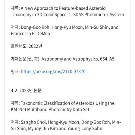
제목: A New Approach to Feature-based Asteroid
Taxonomy in 3D Color Space: 1. SDSS Photometric System
저자: Dong-Goo Roh, Hong-Kyu Moon, Min-Su Shin, and
Francesca E. DeMeo
출판년도: 2022년
게재논문(권, 호): Astronomy and Astrophysics, 664, A5
링크:
https://arxiv.org/abs/2110.07870
4-2. 2023년 논문
제목: Taxonomic Classification of Asteroids Using the
KMTNet Multiband Photometry Data Set
저자: Sangho Choi, Hong-Kyu Moon, Dong-Goo Roh, Min-
Su Shin, Myung-Jin Kim and Young-Jong Sohn