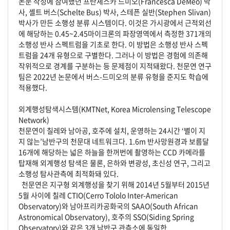
논문 작성에 참여했던 프란체스카 드미오(Francesca DeMeo) 박
사, 셸트 버스(Schelte Bus) 박사, 스테픈 실반(Stephen Slivan)
박사가 만든 소행성 분류 시스템이다. 이것은 가시광에서 근적외선
에 해당하는 0.45~2.45마이크론의 파장영역에서 측정한 371개의
소행성 반사 스펙트럼을 기초로 한다. 이 방법은 소행성 반사 스펙
트럼을 24개 유형으로 구별한다. 그러나 이 방법은 경험에 의존해
작위적으로 경계를 구분하는 등 문제점이 지적돼왔다. 천문연 연구
팀은 2022년 논문에서 버스-드미오의 분류 유형을 준지도 학습에
적용했다.
외계행성탐색시스템(KMTNet, Korea Microlensing Telescope
Network)
천문연이 칠레와 남아공, 호주에 설치, 운영하는 24시간 ‘별이 지
지 않는’남반구의 천문대 네트워크다. 1.6m 반사망원경과 보름달
16개에 해당하는 넓은 하늘을 한꺼번에 촬영하는 CCD 카메라를
탑재해 외계행성 탐색은 물론, 은하와 변광성, 초신성 연구, 그리고
소행성 탐사관측에 최적화돼 있다.
천문연은 지구형 외계행성을 찾기 위해 2014년 5월부터 2015년
5월 사이에 칠레 CTIO(Cerro Tololo Inter-American
Observatory)와 남아프리카공화국의 SAAO(South African
Astronomical Observatory), 호주의 SSO(Siding Spring
Observatory)와 같은 3개 남반구 관측소에 동일한