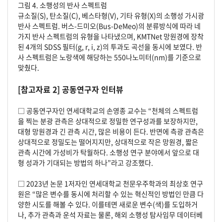
그림 4. 소행성의 반사 스펙트럼
규소질(S), 탄소질(C), 베스타형(V), 기타 유형(X)의 소행성 가시광
반사 스펙트럼. 버스-드미오(Bus-DeMeo)의 분류방식에 따라 네
가지 반사 스펙트럼의 유형을 나타냈으며, KMTNet 망원경에 장착
된 4개의 SDSS 필터(g, r, i, z)의 투과도 곡선을 동시에 보였다. 반
사 스펙트럼은 노랑색에 해당하는 550나노미터(nm)를 기준으로
맞췄다.
[참고자료 2] 공동연구자 인터뷰
□ 공동연구자인 연세대학교의 손영종 교수는 “천체의 스펙트럼
을 찍는 분광 관측은 상대적으로 정밀한 연구성과를 보장하지만,
대형 망원경과 긴 관측 시간, 많은 비용이 든다. 반면에 측광 관측은
상대적으로 정밀도는 떨어지지만, 상대적으로 작은 망원경, 짧은
관측 시간에 가성비가 탁월하다. 소행성 연구 분야에서 앞으로 대
형 성과가 기대되는 방법의 하나”라고 강조했다.
□ 2023년 논문 1저자인 연세대학교 천문우주학과의 최상호 연구
원은 “많은 변수를 동시에 처리할 수 있는 혁신적인 방법인 만큼 다
양한 시도를 해볼 수 있다. 이를테면 새로운 변수(색)를 도입하거
나, 추가 관측과 운석 자료는 물론, 해외 소행성 탐사임무 데이터베