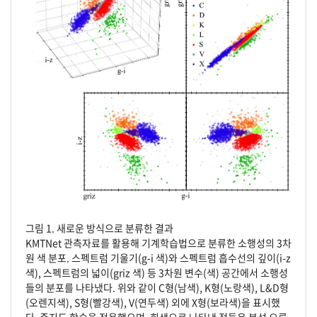
그림 1. 새로운 방식으로 분류한 결과
KMTNet 관측자료를 활용해 기계학습법으로 분류한 소행성의 3차
원 색 분포. 스펙트럼 기울기(g-i 색)와 스펙트럼 흡수선의 깊이(i-z
색), 스펙트럼의 넓이(griz 색) 등 3차원 변수(색) 공간에서 소행성
들의 분포를 나타냈다. 위와 같이 C형(남색), K형(노랑색), L&D형
(오렌지색), S형(빨강색), V(연두색) 외에 X형(보라색)을 표시했