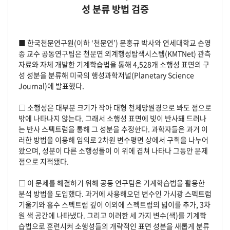
성 분류 방법 검증
■ 한국천문연구원(이하 ‘천문연’) 문홍규 박사와 연세대학교 손영
종 교수 공동연구팀은 천문연 외계행성탐색시스템(KMTNet) 관측
자료와 자체 개발한 기계학습법을 통해 4,528개 소행성 표면의 구
성 성분을 분류해 미국의 행성과학저널(Planetary Science
Journal)에 발표했다.
□ 소행성은 대부분 크기가 작아 대형 천체망원경으로 봐도 점으로
밖에 나타나지 않는다. 그래서 소행성 표면에 빛이 반사돼 드러나
는 반사 스펙트럼을 통해 그 성분을 추정한다. 과학자들은 과거 이
러한 방법을 이용해 임의로 2차원 변수평면 상에서 구획을 나누어
왔으며, 성분이 다른 소행성들이 이 위에 겹쳐 나타나 그동안 문제
점으로 지적됐다.
□ 이 문제를 해결하기 위해 공동 연구팀은 기계학습법을 활용한
분석 방법을 도입했다. 과거에 사용해오던 변수인 가시광 스펙트럼
기울기와 흡수 스펙트럼 깊이 이외에 스펙트럼의 넓이를 추가, 3차
원 색 공간에 나타냈다. 그리고 이러한 세 가지 변수(색)를 기계학
습법으로 훈련시켜 소행성들의 개략적인 표면 성분을 새롭게 분류