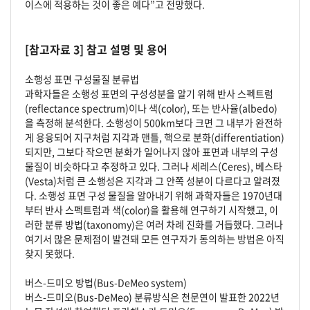
이스에 적용하는 것이 좋은 예다”고 전망했다.
[참고자료 3] 참고 설명 및 용어
소행성 표면 구성물질 분류법
과학자들은 소행성 표면의 구성성분을 알기 위해 반사 스펙트럼
(reflectance spectrum)이나 색(color), 또는 반사율(albedo)
을 측정해 분석한다. 소행성이 500km보다 크면 그 내부가 완전하
게 용융되어 지구처럼 지각과 맨틀, 핵으로 분화(differentiation)
되지만, 그보다 작으면 분화가 일어나지 않아 표면과 내부의 구성
물질이 비슷하다고 추정하고 있다. 그러나 세레스(Ceres), 베스타
(Vesta)처럼 큰 소행성은 지각과 그 안쪽 성분이 다르다고 알려졌
다. 소행성 표면 구성 물질을 알아내기 위해 과학자들은 1970년대
부터 반사 스펙트럼과 색(color)을 활용해 연구하기 시작했고, 이
러한 분류 방법(taxonomy)은 여러 차례 진화를 거듭했다. 그러나
여기서 많은 문제점이 발견돼 모든 연구자가 동의하는 방법은 아직
찾지 못했다.
버스-드미오 방법(Bus-DeMeo system)
버스-드미오(Bus-DeMeo) 분류방식은 천문연이 발표한 2022년