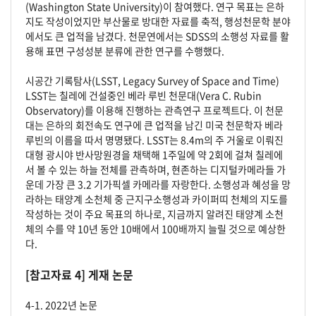
(Washington State University)이 참여했다. 연구 목표는 은하
지도 작성이었지만 부산물로 방대한 자료를 축적, 행성천문학 분야
에서도 큰 업적을 남겼다. 천문연에서는 SDSS의 소행성 자료를 활
용해 표면 구성성분 분류에 관한 연구를 수행했다.
시공간 기록탐사(LSST, Legacy Survey of Space and Time)
LSST는 칠레에 건설중인 베라 루빈 천문대(Vera C. Rubin
Observatory)를 이용해 진행하는 관측연구 프로젝트다. 이 천문
대는 은하의 회전속도 연구에 큰 업적을 남긴 미국 천문학자 베라
루빈의 이름을 따서 명명됐다. LSST는 8.4m의 주 거울로 이뤄진
대형 광시야 반사망원경을 채택해 1주일에 약 2회에 걸쳐 칠레에
서 볼 수 있는 하늘 전체를 관측하며, 현존하는 디지털카메라들 가
운데 가장 큰 3.2 기가픽셀 카메라를 자랑한다. 소행성과 혜성을 망
라하는 태양계 소천체 중 근지구소행성과 카이퍼띠 천체의 지도를
작성하는 것이 주요 목표의 하나로, 지금까지 알려진 태양계 소천
체의 수를 약 10년 동안 10배에서 100배까지 늘릴 것으로 예상한
다.
[참고자료 4] 게재 논문
4-1. 2022년 논문