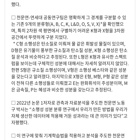
했다.
□ 천문연-연세대 공동연구팀은 명확하게 그 경계를 구분할 수 있
는 기존 9개의 분류형(A, B, C, K, L&D, O, S, V, X)*을 확인했으
며, 특히 2차원 색 평면에서 구별하기 어려운 K형과 X형을 3차원
공간에서 뚜렷하게 구분 지었다.
* C형 소행성은 탄소질로 이뤄져 물 같은 휘발성 물질이 있으며,
D형은 유기물이 풍부한 규소질과 탄소질 성분, K형 소행성은 탄소
질 운석과 비슷하다고 추정된다. 또한 L형은 K형과 유사한 스펙트
럼을 보이는데 구체적인 성분에 대해서는 자세히 알려지지 않았다.
한편 S형은 규소질 소행성이며, V형은 소행성 베스타와 같은 성분
을 갖는다고 알려졌다. 마지막으로 X형은 E형, M형, P형 같은 성분
이 전혀 다른 소행성들로 이뤄졌고 E는 완화휘석이 주성분이며, M
은 금속질, P는 혜성과 비슷한 성분을 갖는다고 추정된다.
□ 2022년 논문 1저자로 관측과 자료분석을 주도한 천문연 노동
구 박사는 “소행성 성분 분류 연구에서 우리가 만든 방법을 우리가
자체 생산한 데이터에 적용해 거둔 성과라는 데 큰 의미가 있다”고
자평했다.
□ 이 연구에 맞춰 기계학습법을 적용하고 분석을 주도한 천문연