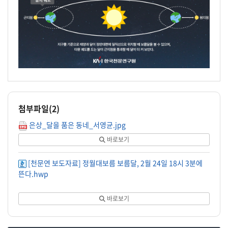
첨부파일(
2
)
은상_달을 품은 동네_서영균.jpg
바로보기
[천문연 보도자료] 정월대보름 보름달, 2월 24일 18시 3분에
뜬다.hwp
바로보기