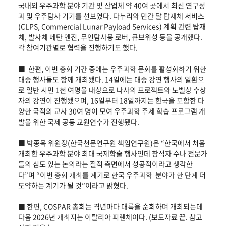
국내외 우주과학 분야 기관 및 산업체 약 40여 곳에서 최신 연구성
과 및 우주탐사 기기를 선보였다. 다누리와 민간 달 탑재체 서비스
(CLPS, Commercial Lunar Payload Services) 계획 관련 탑재
체, 발사체 메탄 엔진, 무인탐사용 로버, 큐브위성 등을 공개했다.
각 참여기관별로 협력을 진행하기도 했다.
■
한편, 이번 총회 기간 중에는 우주과학 문화를 활성화하기 위한
대중 행사들도 함께 개최됐다. 14일에는 대중 강연 행사의 일환으
로 일반 시민 1천 여명을 대상으로 나사의 프로젝트와 노벨상 수상
자의 강연이 진행됐으며, 16일부터 18일까지는 한국을 포함한 다
양한 국적의 교사 30여 명이 모여 우주과학 주제 학습 프로그램 개
발을 위한 국제 공동 교원연수가 진행됐다.
■
박종욱 위원장(한국천문연구원 책임연구원)은 “한국에서 처음
개최한 우주과학 분야 최대 국제학술 행사인데 참석자 수나 전문가
들의 심도 있는 논의라는 질적 측면에서 성공적이라고 생각한
다”며 “이번 총회 개최를 계기로 한국 우주과학 분야가 한 단계 더
도약하는 계기가 될 것”이라고 밝혔다.
■
한편, COSPAR 총회는 격년마다 대륙을 순회하며 개최되는데
다음 2026년 개최지는 이탈리아 피렌체이다. (보도자료 끝. 참고