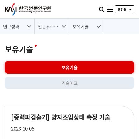
통합검색 열기
KOR
전체메뉴
연구성과
천문우주기술
보유기술
보유기술
보유기술
기술예고
[중력파검출기]
양자조임상태 측정 기술
2023-10-05