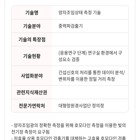
기술명
양자조임상태 측정 기술
기술분야
중력파검출기
기술의 특장점
(응용연구 단계) 연구실 환경에서 구
기술현황
성요소 검증
간섭신호의 처리를 통한 데이터 분석/
사업화분야
변위차를 이용한 정밀 거리 측정
관련지식재산권
전문가연락처
대형망원경사업단 정의정
- 양자조임광의 정확한 측정을 위해 호모다인 측정을 이용한 빛의
전기장 측정이 요구됨
- 저효율 상용 호모다인 검출기를 대체하는 고효율 호모다인 검출