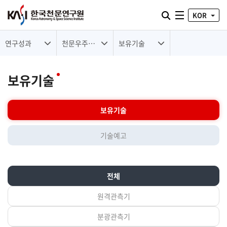
통합검색 열기
KOR
전체메뉴
연구성과
천문우주기술
보유기술
보유기술
보유기술
기술예고
전체
원격관측기
분광관측기