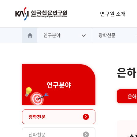
주메뉴
연구원 소개
연구분야
광학천문
홈으로 이동
은하
연구분야
은하
광학천문
전파천문
소