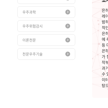
은하
우주과학
레이
밤하
우주위험감시
적인
은하
에 
이론천문
등 
은하
천문우주기술
가 
작부
과거
수 
이터
탕으