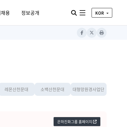
통합검색 열기
재채용
정보공개
전체메뉴
KOR
Facebook
X
Print
레몬산천문대
소백산천문대
대형망원경사업단
은하진화그룹 홈페이지