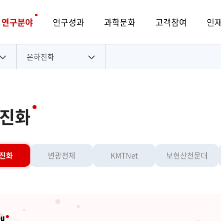
연구분야
연구성과
과학문화
고객참여
인
은하진화
진화
진화
변광천체
KMTNet
보현산천문대
개