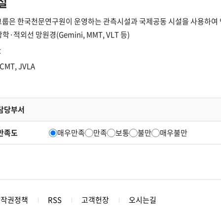
설
룹은 한국천문연구원이 운영하는 관측시설과 국제공동 시설을 사용하여 
학·적외선 망원경(Gemini, MMT, VLT 등)
t
JCMT, JVLA
담당부서
만족도
매우만족
만족
보통
불만
매우불만
저작권정책
RSS
고객헌장
오시는길