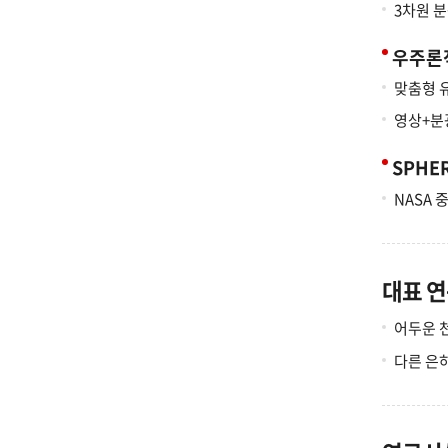
3차원 
우주론
맞춤형 
영상+분
SPHE
NASA 
대표 
어두운 천
다른 은