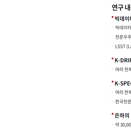
연구 내
빅데이
빅데이터
천문우주
LSST (
K-DRIF
여러 천
K-SPE
여러 천
한국천문
은하의
약 30,